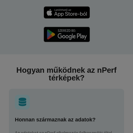
Hogyan működnek az nPerf
térképek?
Honnan származnak az adatok?
Az adatokat az nPerf alkalmazás felhasználói által