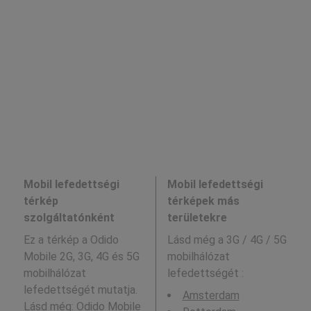
Mobil lefedettségi
Mobil lefedettségi
térkép
térképek más
szolgáltatónként
területekre
Ez a térkép a Odido
Lásd még a
3G / 4G / 5G
Mobile 2G, 3G, 4G és 5G
mobilhálózat
mobilhálózat
lefedettségét :
lefedettségét mutatja.
Amsterdam
Lásd még:
Odido Mobile