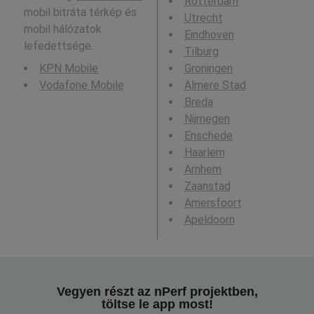
Rotterdam
mobil bitráta térkép és
Utrecht
mobil hálózatok
Eindhoven
lefedettsége.
Tilburg
KPN Mobile
Groningen
Vodafone Mobile
Almere Stad
Breda
Nijmegen
Enschede
Haarlem
Arnhem
Zaanstad
Amersfoort
Apeldoorn
Vegyen részt az nPerf projektben,
töltse le app most!