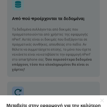
Από πού προέρχονται τα δεδομένα;
Τα δεδομένα συλλέγονται από δοκιμές που
πραγματοποιούνται από χρήστες της εφαρμογής
nPerf. Αυτές είναι οι δοκιμές που διεξάγονται σε
πραγματικές συνθήκες, απευθείας στο πεδίο. Αν
θέλετε να συμμετάσχετε επίσης, το μόνο που έχετε
να κάνετε είναι να κατεβάσετε την εφαρμογή nPerf
στο smartphone σας.
Όσο περισσότερα δεδομένα
υπάρχουν, τόσο πιο ολοκληρωμένοι θα είναι οι
χάρτες!
Μεταβείτε στην εφαρμογή για την καλύτερη
Πώς γίνονται οι ενημερώσεις;