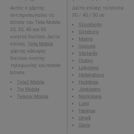
Αυτός ο χάρτης
Δείτε επίσης τα bitrate
αντιπροσωπεύει τα
3G / 4G / 5G σε
:
bitrate του Telia Mobile
Stockholm
2G, 3G, 4G και 5G
Göteborg
κινητού δικτύου. Δείτε
Malmö
επίσης:
Telia Mobile
Uppsala
χάρτης κάλυψης
Västerås
δικτύου κινητής
Örebro
τηλεφωνίας και mobile
Linköping
bitrate.
Helsingborg
Tele2 Mobile
Huddinge
Tre Mobile
Jönköping
Telenor Mobile
Norrköping
Lund
Haninge
Umeå
Gävle