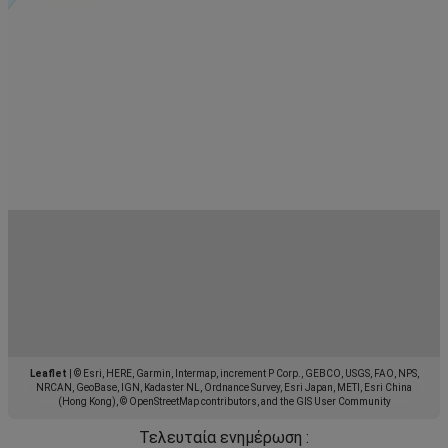
Leaflet
|
© Esri, HERE, Garmin, Intermap, increment P Corp., GEBCO, USGS, FAO, NPS,
NRCAN, GeoBase, IGN, Kadaster NL, Ordnance Survey, Esri Japan, METI, Esri China
(Hong Kong), © OpenStreetMap contributors, and the GIS User Community
Τελευταία ενημέρωση :