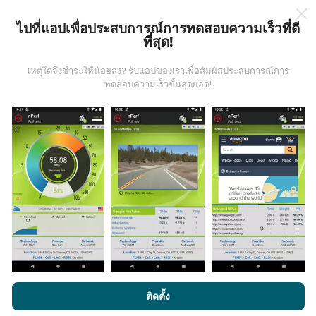
มีการปรับปรุงอย่างไร?
ไปที่แอปเพื่อประสบการณ์การทดสอบความเร็วที่ดี
ที่สุด!
แผนที่แสดงความครอบคลุมมีปรับปรุงข้อมูลโดยบอททุกๆ
ชั่วโมง แผนที่ความเร็ว
ปรับปรุงข้อมูลทุกๆ15นาที
ข้อมูล
เหตุใดจึงชำระให้น้อยลง? รับแอปของเราเพื่อสัมผัสประสบการณ์การ
ทดสอบความเร็วขั้นสุดยอด!
แสดงอยู่เป็นเวลาสองปี หลังจากสองปี ข้อมูลที่เก่าที่สุดจะ
ถูกลบออกไปจากแผนที่เดือนละครั้ง
ข้อมูลมีความน่าเชื่อถือ และถูกต้องแค่ไหน?
การทดสอบจะดำเนินการในอุปกรณ์ของผู้ใช้ ความแม่นยำ
ของพิกัดภูมิศาสตร์ขึ้นอยู่กับคุณภาพการรับสัญญาณ GPS
ในขณะที่ทำการทดสอบ สำหรับข้อมูลความครอบคลุม เรา
จะผลการทดสอบที่มีความแม่นยำของพิกัดภูมิศาสตร์
คลาด
โดยการเรียกดู nPerf.com คุณยอมรับ
นโยบายความเป็นส่วนตัว และ
ติดตั้ง
เคลื่อนไม่เกิน 50 เมตร
สำหรับผลการทดสอบดาวน์โหลด
การใช้คุกกี้
และ
ข้อตกลงในการใช้งาน
สำหรับผู้ใช้การทดสอบ nPerf
บิตเรต เกณฑ์จะในระยะคลาดเคลื่อนไม่เกิน 200 เมตร