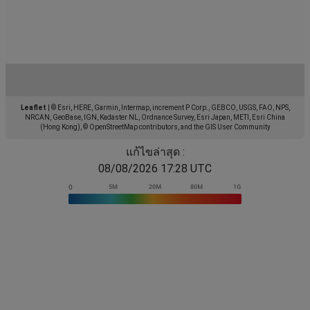
Leaflet
|
© Esri, HERE, Garmin, Intermap, increment P Corp., GEBCO, USGS, FAO, NPS,
NRCAN, GeoBase, IGN, Kadaster NL, Ordnance Survey, Esri Japan, METI, Esri China
(Hong Kong), © OpenStreetMap contributors, and the GIS User Community
แก้ไขล่าสุด :
08/08/2026 17:28 UTC