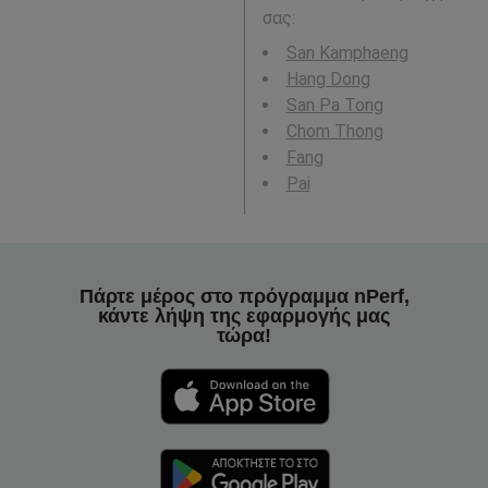
σας:
San Kamphaeng
Hang Dong
San Pa Tong
Chom Thong
Fang
Pai
Πάρτε μέρος στο πρόγραμμα nPerf,
κάντε λήψη της εφαρμογής μας
τώρα!