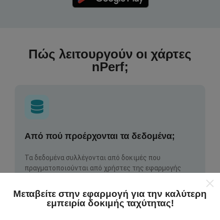
Πώς λειτουργούν οι χάρτες
nPerf;
Από πού προέρχονται τα δεδομένα;
Τα δεδομένα συλλέγονται από δοκιμές που
πραγματοποιούνται από χρήστες της εφαρμογής
nPerf. Αυτές είναι οι δοκιμές που διεξάγονται σε
πραγματικές συνθήκες, απευθείας στο πεδίο. Αν
Μεταβείτε στην εφαρμογή για την καλύτερη
θέλετε να συμμετάσχετε επίσης, το μόνο που έχετε
εμπειρία δοκιμής ταχύτητας!
να κάνετε είναι να κατεβάσετε την εφαρμογή nPerf
στο smartphone σας.
Όσο περισσότερα δεδομένα