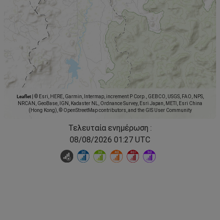
Leaflet
|
© Esri, HERE, Garmin, Intermap, increment P Corp., GEBCO, USGS, FAO, NPS,
NRCAN, GeoBase, IGN, Kadaster NL, Ordnance Survey, Esri Japan, METI, Esri China
(Hong Kong), © OpenStreetMap contributors, and the GIS User Community
Τελευταία ενημέρωση :
08/08/2026 01:27 UTC