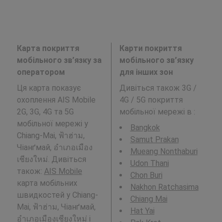
Карта покриття
Карти покриття
мобільного зв’язку за
мобільного зв’язку
оператором
для інших зон
Ця карта показує
Дивіться також 3G /
охоплення AIS Mobile
4G / 5G покриття
2G, 3G, 4G та 5G
мобільної мережі в
:
мобільної мережі у
Bangkok
Chiang-Mai, ฟ้าฮ่าม,
Samut Prakan
Чіанґмай, อำเภอเมือง
Mueang Nonthaburi
เชียงใหม่. Дивіться
Udon Thani
також:
AIS Mobile
Chon Buri
карта мобільних
Nakhon Ratchasima
швидкостей у Chiang-
Chiang Mai
Mai, ฟ้าฮ่าม, Чіанґмай,
Hat Yai
อำเภอเมืองเชียงใหม่ і