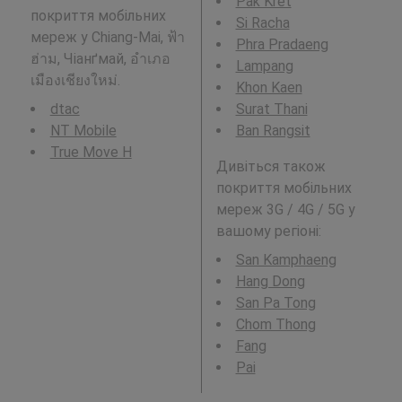
Pak Kret
покриття мобільних
Si Racha
мереж у Chiang-Mai, ฟ้า
Phra Pradaeng
ฮ่าม, Чіанґмай, อำเภอ
Lampang
เมืองเชียงใหม่.
Khon Kaen
dtac
Surat Thani
NT Mobile
Ban Rangsit
True Move H
Дивіться також
покриття мобільних
мереж 3G / 4G / 5G у
вашому регіоні:
San Kamphaeng
Hang Dong
San Pa Tong
Chom Thong
Fang
Pai