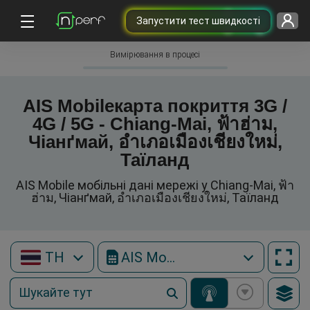
Запустити тест швидкості
Вимірювання в процесі
AIS Mobileкарта покриття 3G /
4G / 5G - Chiang-Mai, ฟ้าฮ่าม,
Чіанґмай, อำเภอเมืองเชียงใหม่,
Таїланд
AIS Mobile мобільні дані мережі у Chiang-Mai, ฟ้า
ฮ่าม, Чіанґмай, อำเภอเมืองเชียงใหม่, Таїланд
TH
AIS Mobile