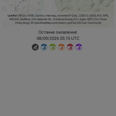
Leaflet
|
© Esri, HERE, Garmin, Intermap, increment P Corp., GEBCO, USGS, FAO, NPS,
NRCAN, GeoBase, IGN, Kadaster NL, Ordnance Survey, Esri Japan, METI, Esri China
(Hong Kong), © OpenStreetMap contributors, and the GIS User Community
Останнє оновлення:
08/09/2026 05:15 UTC