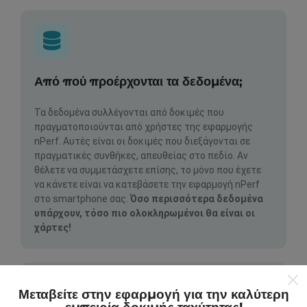
Από πού προέρχονται τα δεδομένα;
Τα δεδομένα συλλέγονται από δοκιμές που
πραγματοποιούνται από χρήστες της εφαρμογής
nPerf. Αυτές είναι οι δοκιμές που διεξάγονται σε
πραγματικές συνθήκες, απευθείας στο πεδίο. Αν
θέλετε να συμμετάσχετε επίσης, το μόνο που έχετε
να κάνετε είναι να κατεβάσετε την εφαρμογή nPerf
στο smartphone σας.
Όσο περισσότερα δεδομένα
υπάρχουν, τόσο πιο ολοκληρωμένοι θα είναι οι
χάρτες!
Μεταβείτε στην εφαρμογή για την καλύτερη