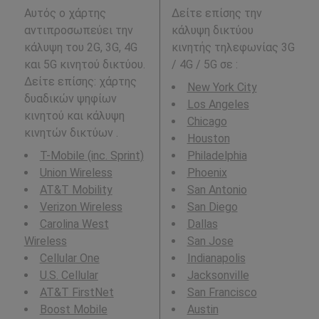
Αυτός ο χάρτης
Δείτε επίσης την
αντιπροσωπεύει την
κάλυψη δικτύου
κάλυψη του 2G, 3G, 4G
κινητής τηλεφωνίας 3G
και 5G κινητού δικτύου.
/ 4G / 5G σε
:
Δείτε επίσης: χάρτης
New York City
δυαδικών ψηφίων
Los Angeles
κινητού και κάλυψη
Chicago
κινητών δικτύων .
Houston
T-Mobile (inc. Sprint)
Philadelphia
Union Wireless
Phoenix
AT&T Mobility
San Antonio
Verizon Wireless
San Diego
Carolina West
Dallas
Wireless
San Jose
Cellular One
Indianapolis
U.S. Cellular
Jacksonville
AT&T FirstNet
San Francisco
Boost Mobile
Austin