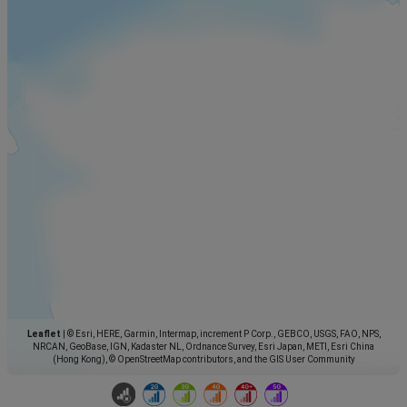
Leaflet
|
© Esri, HERE, Garmin, Intermap, increment P Corp., GEBCO, USGS, FAO, NPS,
NRCAN, GeoBase, IGN, Kadaster NL, Ordnance Survey, Esri Japan, METI, Esri China
(Hong Kong), © OpenStreetMap contributors, and the GIS User Community