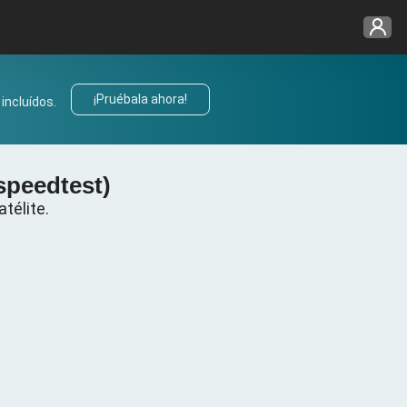
¡Pruébala ahora!
incluídos.
speedtest)
télite.