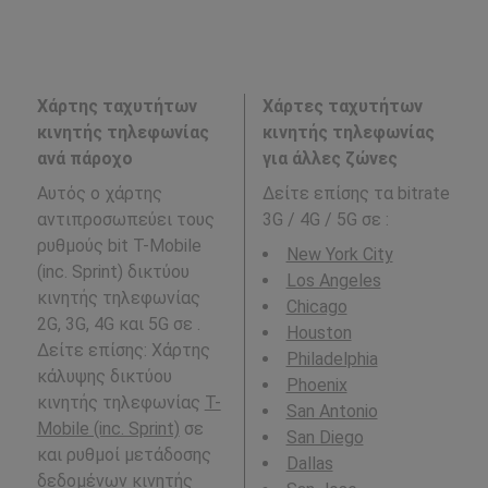
Χάρτης ταχυτήτων
Χάρτες ταχυτήτων
κινητής τηλεφωνίας
κινητής τηλεφωνίας
ανά πάροχο
για άλλες ζώνες
Αυτός ο χάρτης
Δείτε επίσης τα bitrate
αντιπροσωπεύει τους
3G / 4G / 5G σε
:
ρυθμούς bit T-Mobile
New York City
(inc. Sprint) δικτύου
Los Angeles
κινητής τηλεφωνίας
Chicago
2G, 3G, 4G και 5G σε .
Houston
Δείτε επίσης: Χάρτης
Philadelphia
κάλυψης δικτύου
Phoenix
κινητής τηλεφωνίας
T-
San Antonio
Mobile (inc. Sprint)
σε
San Diego
και ρυθμοί μετάδοσης
Dallas
δεδομένων κινητής