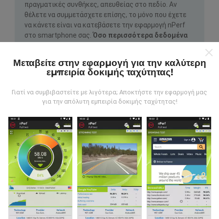
πραγματικές συνθήκες, απευθείας στο πεδίο. Αν
θέλετε να συμμετάσχετε επίσης, το μόνο που έχετε
να κάνετε είναι να κατεβάσετε την εφαρμογή nPerf
στο smartphone σας.
Όσο περισσότερα δεδομένα
υπάρχουν, τόσο πιο ολοκληρωμένοι θα είναι οι
χάρτες!
Μεταβείτε στην εφαρμογή για την καλύτερη
εμπειρία δοκιμής ταχύτητας!
Γιατί να συμβιβαστείτε με λιγότερα; Αποκτήστε την εφαρμογή μας
για την απόλυτη εμπειρία δοκιμής ταχύτητας!
Πώς γίνονται οι ενημερώσεις;
Οι χάρτες κάλυψης δικτύου ενημερώνονται
αυτόματα από ένα bot κάθε ώρα. Οι χάρτες
ταχύτητας
ενημερώνονται κάθε 15 λεπτά
. Τα
δεδομένα εμφανίζονται για δύο χρόνια. Μετά από δύο
χρόνια, τα παλαιότερα δεδομένα αφαιρούνται από
τους χάρτες μία φορά το μήνα.