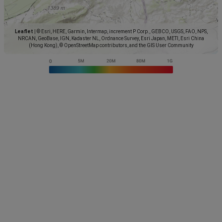
Leaflet
|
© Esri, HERE, Garmin, Intermap, increment P Corp., GEBCO, USGS, FAO, NPS,
NRCAN, GeoBase, IGN, Kadaster NL, Ordnance Survey, Esri Japan, METI, Esri China
(Hong Kong), © OpenStreetMap contributors, and the GIS User Community