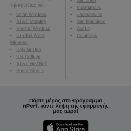
San Jose
τηλεφωνίας σε .
Indianapolis
Union Wireless
Jacksonville
AT&T Mobility
San Francisco
Verizon Wireless
Austin
Carolina West
Columbus
Wireless
Cellular One
U.S. Cellular
AT&T FirstNet
Boost Mobile
Πάρτε μέρος στο πρόγραμμα
nPerf, κάντε λήψη της εφαρμογής
μας τώρα!