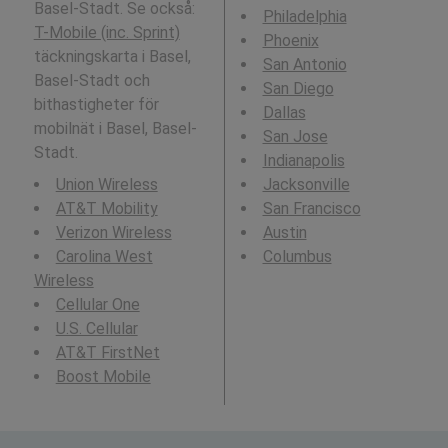
Basel-Stadt. Se också:
Philadelphia
T-Mobile (inc. Sprint)
Phoenix
täckningskarta i Basel,
San Antonio
Basel-Stadt och
San Diego
bithastigheter för
Dallas
mobilnät i Basel, Basel-
San Jose
Stadt.
Indianapolis
Union Wireless
Jacksonville
AT&T Mobility
San Francisco
Verizon Wireless
Austin
Carolina West
Columbus
Wireless
Cellular One
U.S. Cellular
AT&T FirstNet
Boost Mobile