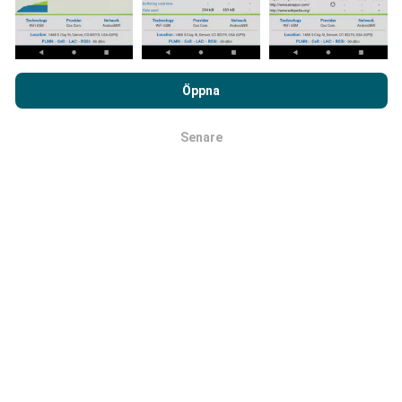
Genom att surfa på nPerf.com samtycker du till vår
Användarpolicy för sekretess och Cookies
likväl till vårt nPerf-
Öppna
test
Licensavtal för slutanvändare
.
Hur tillförlitligt och exakt är det?
Senare
OK
Testerna genomförs på användarnas enheter.
Geolocationens precision beror på mottagningen av
GPS-signalen vid tiden för testet. För täckningsdata
data, vi bara behålla tester med högst geolocation
precision på 50 meter
. För att ladda ner
bithastigheter, går precisionsgränsen vid 200 meter.
Hur kan jag få tag på rådata?