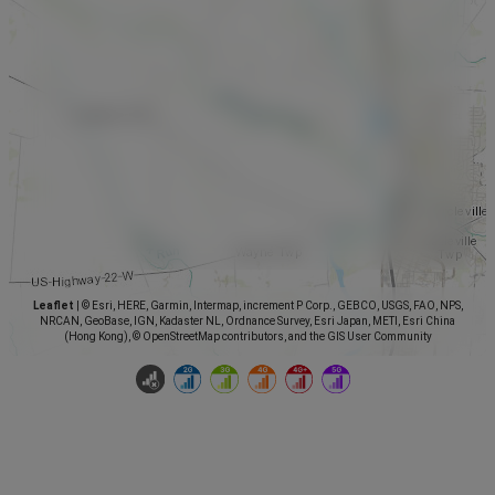
Leaflet
|
© Esri, HERE, Garmin, Intermap, increment P Corp., GEBCO, USGS, FAO, NPS,
NRCAN, GeoBase, IGN, Kadaster NL, Ordnance Survey, Esri Japan, METI, Esri China
(Hong Kong), © OpenStreetMap contributors, and the GIS User Community