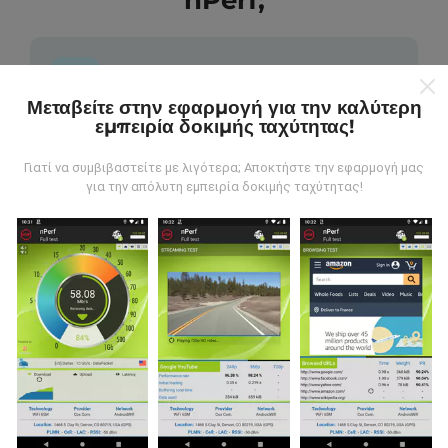
nPerf;
Μεταβείτε στην εφαρμογή για την καλύτερη
εμπειρία δοκιμής ταχύτητας!
Από πού προέρχονται τα δεδομένα;
Γιατί να συμβιβαστείτε με λιγότερα; Αποκτήστε την εφαρμογή μας
Τα δεδομένα συλλέγονται από δοκιμές που
για την απόλυτη εμπειρία δοκιμής ταχύτητας!
πραγματοποιούνται από χρήστες της εφαρμογής
nPerf. Αυτές είναι οι δοκιμές που διεξάγονται σε
πραγματικές συνθήκες, απευθείας στο πεδίο. Αν
θέλετε να συμμετάσχετε επίσης, το μόνο που έχετε
να κάνετε είναι να κατεβάσετε την εφαρμογή nPerf
στο smartphone σας.
Όσο περισσότερα δεδομένα
υπάρχουν, τόσο πιο ολοκληρωμένοι θα είναι οι
χάρτες!