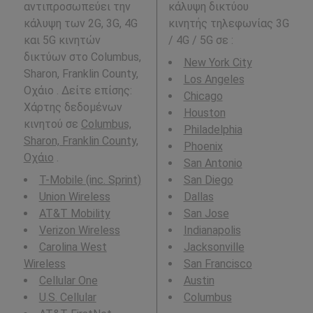
αντιπροσωπεύει την
κάλυψη δικτύου
κάλυψη των 2G, 3G, 4G
κινητής τηλεφωνίας 3G
και 5G κινητών
/ 4G / 5G σε
:
δικτύων στο Columbus,
New York City
Sharon, Franklin County,
Los Angeles
Οχάιο . Δείτε επίσης:
Chicago
Χάρτης δεδομένων
Houston
κινητού σε
Columbus,
Philadelphia
Sharon, Franklin County,
Phoenix
Οχάιο
.
San Antonio
T-Mobile (inc. Sprint)
San Diego
Union Wireless
Dallas
AT&T Mobility
San Jose
Verizon Wireless
Indianapolis
Carolina West
Jacksonville
Wireless
San Francisco
Cellular One
Austin
U.S. Cellular
Columbus