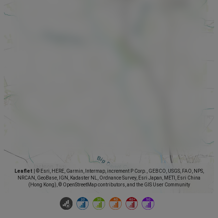
Leaflet
|
© Esri, HERE, Garmin, Intermap, increment P Corp., GEBCO, USGS, FAO, NPS,
NRCAN, GeoBase, IGN, Kadaster NL, Ordnance Survey, Esri Japan, METI, Esri China
(Hong Kong), © OpenStreetMap contributors, and the GIS User Community