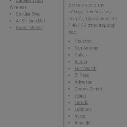
Carolina West
Δείτε επίσης την
Wireless
κάλυψη των δικτύων
Cellular One
κινητής τηλεφωνίας 3G
AT&T FirstNet
/ 4G / 5G στην περιοχή
Boost Mobile
σας:
Houston
San Antonio
Dallas
Austin
Fort Worth
El Paso
Arlington
Corpus Christi
Plano
Laredo
Lubbock
Irving
Amarillo