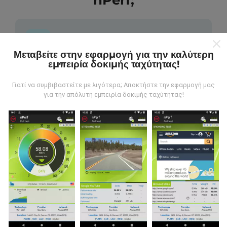
nPerf;
Μεταβείτε στην εφαρμογή για την καλύτερη
εμπειρία δοκιμής ταχύτητας!
Από πού προέρχονται τα δεδομένα;
Γιατί να συμβιβαστείτε με λιγότερα; Αποκτήστε την εφαρμογή μας
Τα δεδομένα συλλέγονται από δοκιμές που
για την απόλυτη εμπειρία δοκιμής ταχύτητας!
πραγματοποιούνται από χρήστες της εφαρμογής
nPerf. Αυτές είναι οι δοκιμές που διεξάγονται σε
πραγματικές συνθήκες, απευθείας στο πεδίο. Αν
θέλετε να συμμετάσχετε επίσης, το μόνο που έχετε
να κάνετε είναι να κατεβάσετε την εφαρμογή nPerf
στο smartphone σας.
Όσο περισσότερα δεδομένα
υπάρχουν, τόσο πιο ολοκληρωμένοι θα είναι οι
χάρτες!