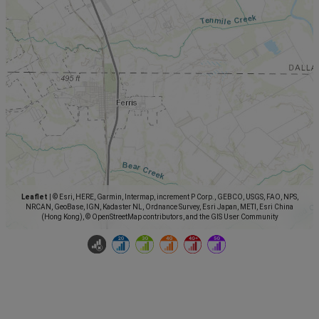
Leaflet
|
© Esri, HERE, Garmin, Intermap, increment P Corp., GEBCO, USGS, FAO, NPS,
NRCAN, GeoBase, IGN, Kadaster NL, Ordnance Survey, Esri Japan, METI, Esri China
(Hong Kong), © OpenStreetMap contributors, and the GIS User Community