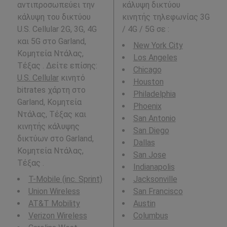
αντιπροσωπεύει την
κάλυψη δικτύου
κάλυψη του δικτύου
κινητής τηλεφωνίας 3G
U.S. Cellular 2G, 3G, 4G
/ 4G / 5G σε
:
και 5G στο Garland,
New York City
Κομητεία Ντάλας,
Los Angeles
Τέξας . Δείτε επίσης:
Chicago
U.S. Cellular
κινητό
Houston
bitrates χάρτη στο
Philadelphia
Garland, Κομητεία
Phoenix
Ντάλας, Τέξας και
San Antonio
κινητής κάλυψης
San Diego
δικτύων στο Garland,
Dallas
Κομητεία Ντάλας,
San Jose
Τέξας .
Indianapolis
T-Mobile (inc. Sprint)
Jacksonville
Union Wireless
San Francisco
AT&T Mobility
Austin
Verizon Wireless
Columbus