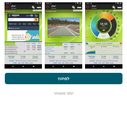
מאיפה הנתונים מגיעים?
הנתונים נאספים מבדיקות שבוצעו על ידי המשתמשים
באפליקציית nPerf. בדיקות אלו נערכו בתנאים אמיתיים,
ישירות בשטח. אם גם אתם רוצים להיות מעורבים, כל
שעליכם לעשות הוא להוריד את אפליקציית nPerf
לסמארטפון.
ככל שיש יותר נתונים כך המפות יהיו מקיפות
יותר!
על ידי גלישה ב- nPerf.com, אתה מסכים ל
מדיניות השימוש בנושא
פרטיות ועוגיות
כמו גם למבחן nPerf שלנו
הסכם רישיון למשתמש קצה
לִפְתוֹחַ
.
כיצד מתבצעים עדכונים?
יותר מאוחר
OK
מפות כיסוי רשת מתעדכנות אוטומטית על ידי בוט כל שעה.
מפות מהירות הן
מתעדכנות כל 15 דקות
. הנתונים מוצגים
במשך שנתיים. לאחר שנתיים, הנתונים העתיקים ביותר
מוסרים מהמפות פעם בחודש.