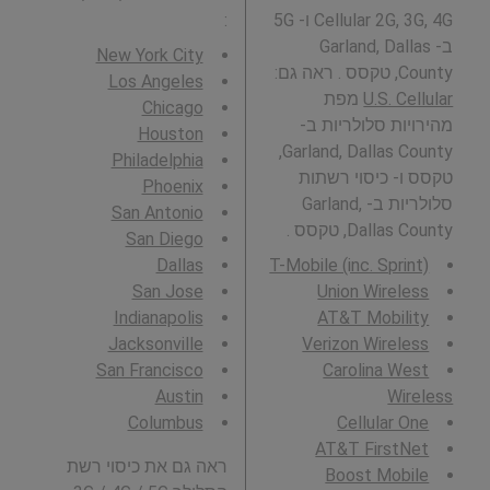
Cellular 2G, 3G, 4G ו- 5G
:
ב- Garland, Dallas
New York City
County, טקסס . ראה גם:
Los Angeles
U.S. Cellular
מפת
Chicago
מהירויות סלולריות ב-
Houston
Garland, Dallas County,
Philadelphia
טקסס ו- כיסוי רשתות
Phoenix
סלולריות ב- Garland,
San Antonio
Dallas County, טקסס .
San Diego
Dallas
T-Mobile (inc. Sprint)
San Jose
Union Wireless
Indianapolis
AT&T Mobility
Jacksonville
Verizon Wireless
San Francisco
Carolina West
Austin
Wireless
Columbus
Cellular One
AT&T FirstNet
ראה גם את כיסוי רשת
Boost Mobile