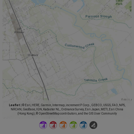
Leaflet
|
© Esri, HERE, Garmin, Intermap, increment P Corp., GEBCO, USGS, FAO, NPS,
NRCAN, GeoBase, IGN, Kadaster NL, Ordnance Survey, Esri Japan, METI, Esri China
(Hong Kong), © OpenStreetMap contributors, and the GIS User Community