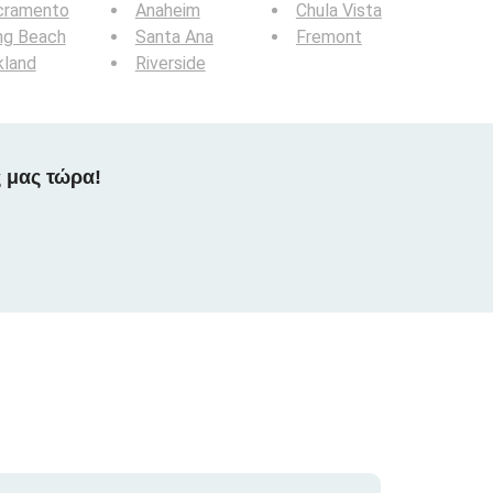
cramento
Anaheim
Chula Vista
ng Beach
Santa Ana
Fremont
kland
Riverside
 μας τώρα!