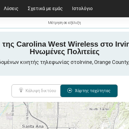
Λύσεις
Σχετικά με εμάς
Ιστολόγιο
Μέτρηση σε εξέλιξη
 της Carolina West Wireless στο Irv
Ηνωμένες Πολιτείες
εδομένων κινητής τηλεφωνίας στοIrvine, Orange County
Κάλυψη δικτύου
Χάρτης ταχύτητας