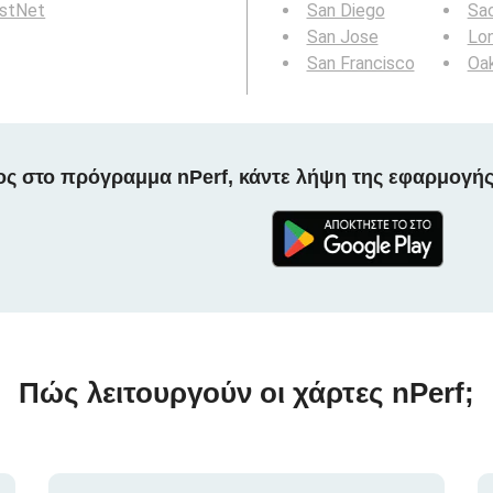
rstNet
San Diego
Sa
San Jose
Lo
San Francisco
Oa
ος στο πρόγραμμα nPerf, κάντε λήψη της εφαρμογής
Πώς λειτουργούν οι χάρτες nPerf;