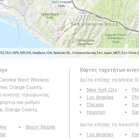
SGS, FAO, NPS, NRCAN, GeoBase, IGN, Kadaster NL, Ordnance Survey, Esri Japan, METI, Esri China 
οχο
Χάρτες ταχυτήτων κινητ
arolina West Wireless
Δείτε επίσης τα bitrate 3
ine, Orange County,
New York City
Phi
ου κινητής τηλεφωνίας
Los Angeles
Ph
ιφόρνια και ρυθμοί
Chicago
San
, Orange County,
Houston
Sa
Δείτε επίσης τα ποσοστά b
 One
Boost Mobile
ular
Los Angeles
Fr