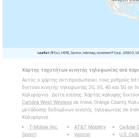
Leaflet
|
© Esri, HERE, Garmin, Intermap, increment P Corp., GEBCO, U
Χάρτης ταχυτήτων κινητής τηλεφωνίας ανά πάρ
Αυτός ο χάρτης αντιπροσωπεύει τους ρυθμούς bit C
δικτύου κινητής τηλεφωνίας 2G, 3G, 4G και 5G σε Irv
Καλιφόρνια . Δείτε επίσης: Χάρτης κάλυψης δικτύ
Carolina West Wireless
σε Irvine, Orange County, Καλ
μετάδοσης δεδομένων κινητής τηλεφωνίας σε Irvine
Καλιφόρνια .
T-Mobile (inc.
AT&T Mobility
Cellular
Sprint)
Verizon
U.S. Cell