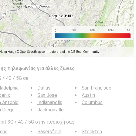
(Hong Kong), © OpenStreetMap contributors, and the GIS User Community
ής τηλεφωνίας για άλλες ζώνες
G / 4G / 5G σε
:
ladelphia
Dallas
San Francisco
oenix
San Jose
Austin
 Antonio
Indianapolis
Columbus
n Diego
Jacksonville
it 3G / 4G / 5G στην περιοχή σας :
esno
Bakersfield
Stockton