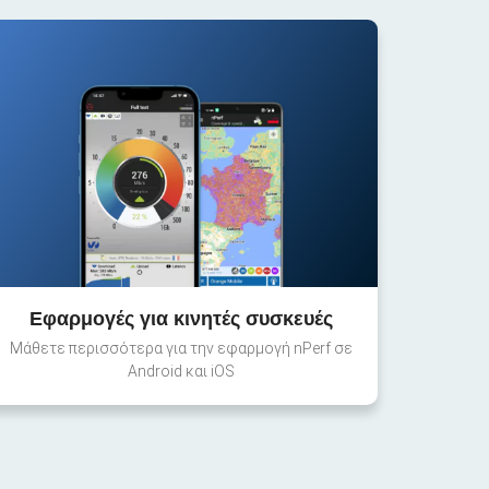
Εφαρμογές για κινητές συσκευές
Μάθετε περισσότερα για την εφαρμογή nPerf σε
Android και iOS