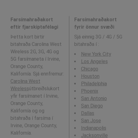
Farsímahraðakort
Farsímahraðakort
eftir fjarskiptafélagi
fyrir önnur svæði
Þetta kort birtir
Sjá einnig 3G / 4G / 5G
bitahraða Carolina West
bitahraða í
:
Wireless 2G, 3G, 4G og
New York City
5G farsímaneta í Irvine,
Los Angeles
Orange County,
Chicago
Kalifornía. Sjá ennfremur:
Houston
Carolina West
Philadelphia
Wireless
útbreiðslukort
Phoenix
yfir farsímanet í Irvine,
San Antonio
Orange County,
San Diego
Kalifornía og og
Dallas
bitahraða í farsíma í
San Jose
Irvine, Orange County,
Indianapolis
Kalifornía.
Jacksonville