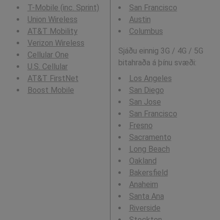
T-Mobile (inc. Sprint)
San Francisco
Union Wireless
Austin
AT&T Mobility
Columbus
Verizon Wireless
Sjáðu einnig 3G / 4G / 5G
Cellular One
bitahraða á þínu svæði:
U.S. Cellular
AT&T FirstNet
Los Angeles
Boost Mobile
San Diego
San Jose
San Francisco
Fresno
Sacramento
Long Beach
Oakland
Bakersfield
Anaheim
Santa Ana
Riverside
Stockton