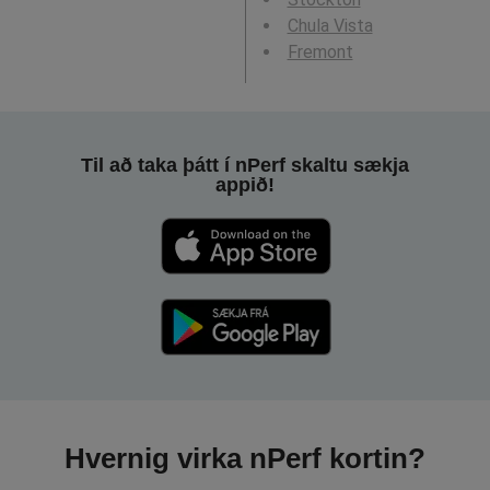
Chula Vista
Fremont
Til að taka þátt í nPerf skaltu sækja
appið!
Hvernig virka nPerf kortin?