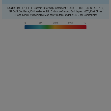
Leaflet
|
© Esri, HERE, Garmin, Intermap, increment P Corp., GEBCO, USGS, FAO, NPS,
NRCAN, GeoBase, IGN, Kadaster NL, Ordnance Survey, Esri Japan, METI, Esri China
(Hong Kong), © OpenStreetMap contributors, and the GIS User Community