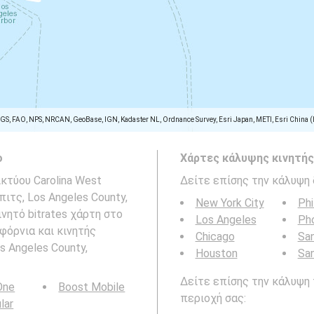
SGS, FAO, NPS, NRCAN, GeoBase, IGN, Kadaster NL, Ordnance Survey, Esri Japan, METI, Esri China 
ο
Χάρτες κάλυψης κινητής
κτύου Carolina West
Δείτε επίσης την κάλυψη 
πιτς, Los Angeles County,
New York City
Phi
νητό bitrates χάρτη στο
Los Angeles
Ph
φόρνια και κινητής
Chicago
San
 Angeles County,
Houston
Sa
Δείτε επίσης την κάλυψη 
 One
Boost Mobile
περιοχή σας:
ular