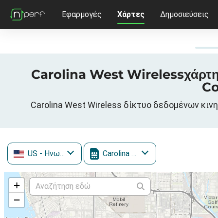
Εφαρμογές
Χάρτες
Δημοσιεύσεις
Carolina West Wirelessχάρτη
Co
Carolina West Wireless δίκτυο δεδομένων κιν
US
- Ηνωμένες Πολιτείες
Carolina West Wireless
+
−