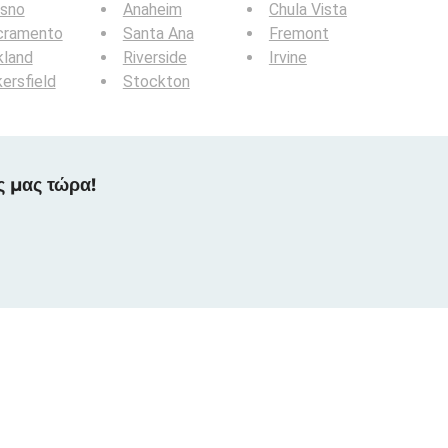
esno
Anaheim
Chula Vista
cramento
Santa Ana
Fremont
kland
Riverside
Irvine
ersfield
Stockton
ς μας τώρα!