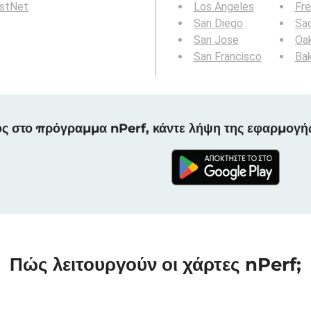
rstNet
Los Angeles
Fr
San Diego
Sa
San Jose
Oa
San Francisco
Bak
ς στο πρόγραμμα nPerf, κάντε λήψη της εφαρμογή
Πώς λειτουργούν οι χάρτες nPerf;