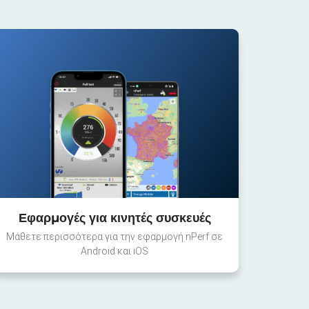
Εφαρμογές για κινητές συσκευές
Μάθετε περισσότερα για την εφαρμογή nPerf σε
Android και iOS