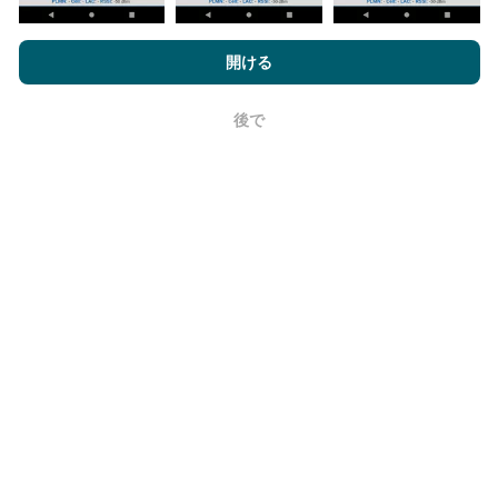
nPerf.comを閲覧することにより、お客様は
プライバシーおよびク
更新はどのように行われますか？
ッキーの使用ポリシー
およびnPerfテスト
エンドユーザーライセン
開ける
ス契約
同意します。
ネットワークカバレッジマップは、ボットによって1時
後で
間ごとに自動的に更新されます。速度マップは
15分ご
OK
とに更新
ます。データは2年間表示されます。 2年後、
最も古いデータが月に一度マップから削除されます。
信頼性と正確さはどのくらいですか?
テストはユーザーのデバイスで実施されます。位置情
報の精度は、テスト時のGPS信号の受信品質に依存し
ます。カバレッジデータについては、最大ジオロケー
ション
精度50メートル
テストのみを保持します。ダウ
ンロードビットレートの場合、このしきい値は最大200