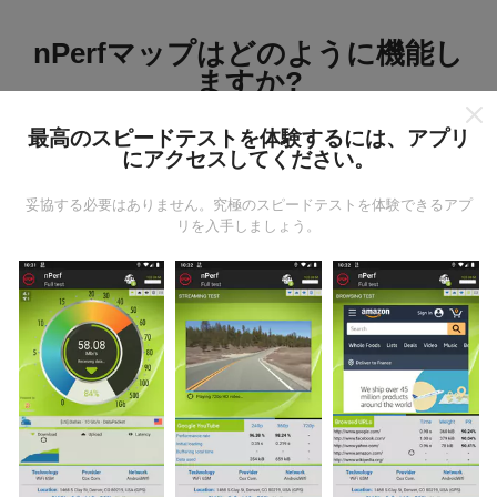
nPerfマップはどのように機能し
ますか?
最高のスピードテストを体験するには、アプリ
にアクセスしてください。
妥協する必要はありません。究極のスピードテストを体験できるアプ
リを入手しましょう。
データはどこから来るのか?
データは、nPerfアプリのユーザーが実行したテストか
ら収集されます。これらは、現場で直接、実際の条件
で実施されるテストです。参加したい場合は、nPerfア
プリをスマートフォンにダウンロードするだけです。
データが多いほど、マップはより包括的になります！