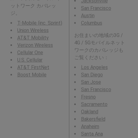
Jacksonville
ットワーク カバレッ
San Francisco
ジ。
Austin
T-Mobile (inc. Sprint)
Columbus
Union Wireless
お住まいの地域の3G /
AT&T Mobility
4G / 5Gモバイルネット
Verizon Wireless
ワークのカバレッジも
Cellular One
ご覧ください：
U.S. Cellular
AT&T FirstNet
Los Angeles
Boost Mobile
San Diego
San Jose
San Francisco
Fresno
Sacramento
Oakland
Bakersfield
Anaheim
Santa Ana