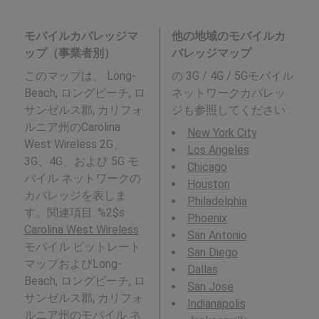
モバイルカバレッジマ
他の地域のモバイルカ
ップ（事業者別）
バレッジマップ
このマップは、 Long-
の 3G / 4G / 5Gモバイル
Beach, ロングビーチ, ロ
ネットワークカバレッ
サンゼルス郡, カリフォ
ジも参照してください :
ルニア州のCarolina
New York City
West Wireless 2G、
Los Angeles
3G、4G、および 5G モ
Chicago
バイル ネットワークの
Houston
カバレッジを表しま
Philadelphia
す。関連項目: %2$s
Phoenix
Carolina West Wireless
San Antonio
モバイル ビットレート
San Diego
マップおよびLong-
Dallas
Beach, ロングビーチ, ロ
San Jose
サンゼルス郡, カリフォ
Indianapolis
ルニア州のモバイル ネ