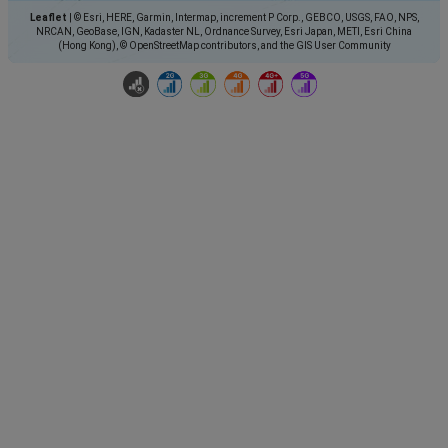
Leaflet
|
© Esri, HERE, Garmin, Intermap, increment P Corp., GEBCO, USGS, FAO, NPS,
NRCAN, GeoBase, IGN, Kadaster NL, Ordnance Survey, Esri Japan, METI, Esri China
(Hong Kong), © OpenStreetMap contributors, and the GIS User Community