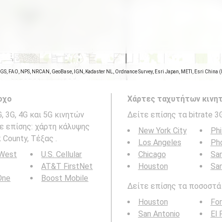
SGS, FAO, NPS, NRCAN, GeoBase, IGN, Kadaster NL, Ordnance Survey, Esri Japan, METI, Esri China 
οχο
Χάρτες ταχυτήτων κινητ
 3G, 4G και 5G κινητών
Δείτε επίσης τα bitrate 3
τε επίσης: χάρτη κάλυψης
New York City
Phi
County, Τέξας .
Los Angeles
Ph
 West
U.S. Cellular
Chicago
San
AT&T FirstNet
Houston
Sa
 One
Boost Mobile
Δείτε επίσης τα ποσοστά b
Houston
For
San Antonio
El 