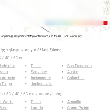
(Hong Kong), © OpenStreetMap contributors, and the GIS User Community
ής τηλεφωνίας για άλλες ζώνες
G / 4G / 5G σε
:
ladelphia
Dallas
San Francisco
oenix
San Jose
Austin
 Antonio
Indianapolis
Columbus
n Diego
Jacksonville
it 3G / 4G / 5G στην περιοχή σας :
t Worth
Plano
Amarillo
Paso
Laredo
Grand Prairie