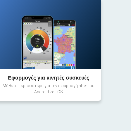
Εφαρμογές για κινητές συσκευές
Μάθετε περισσότερα για την εφαρμογή nPerf σε
Android και iOS