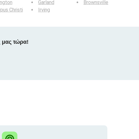
ington
Garland
Brownsville
pus Christi
Irving
 μας τώρα!