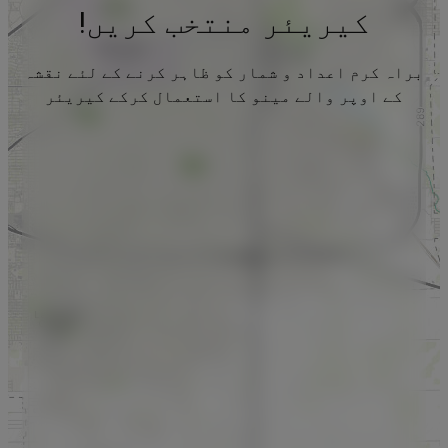
کیریئر منتخب کریں!
براہ کرم اعداد و شمار کو ظاہر کرنے کے لئے نقشہ
کے اوپر والے مینو کا استعمال کرکے کیریئر
منتخب کریں۔