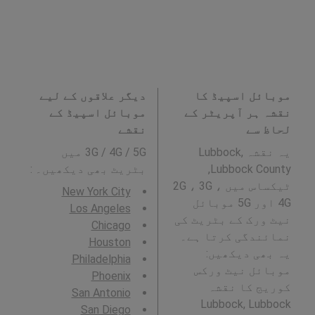
موبائل اسپیڈ کا
دیگر علاقوں کے لیے
نقشہ ہر آپریٹر کے
موبائل اسپیڈ کے
لحاظ سے
نقشے
یہ نقشہ Lubbock,
3G / 4G / 5G میں
Lubbock County,
بٹریٹ بھی دیکھیں۔ :
ٹیکساس میں 2G ، 3G ،
New York City
4G اور 5G موبائل
Los Angeles
نیٹ ورک کے بٹریٹ کی
Chicago
نمائندگی کرتا ہے۔
Houston
یہ بھی دیکھیں:
Philadelphia
موبائل نیٹ ورکس
Phoenix
کوریج کا نقشہ
San Antonio
Lubbock, Lubbock
San Diego