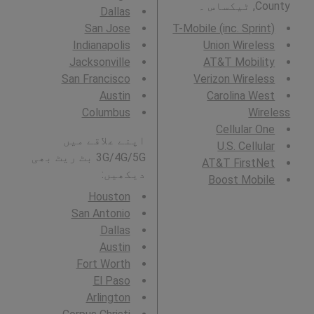
County, ٹیکساس ۔
Dallas
San Jose
T-Mobile (inc. Sprint)
Indianapolis
Union Wireless
Jacksonville
AT&T Mobility
San Francisco
Verizon Wireless
Austin
Carolina West
Columbus
Wireless
Cellular One
اپنے علاقے میں
U.S. Cellular
3G/4G/5G بٹ ریٹ بھی
AT&T FirstNet
دیکھیں:
Boost Mobile
Houston
San Antonio
Dallas
Austin
Fort Worth
El Paso
Arlington