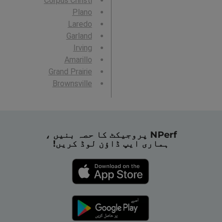
Corpus Christi
Plano
Laredo
Garland
Irving
Amarillo
Grand Prairie
Brownsville
NPerf پروجیکٹ کا حصہ بنیں ،
ہماری ایپ ڈاؤن لوڈ کریں!