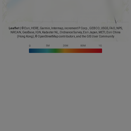
Leaflet
|
© Esri, HERE, Garmin, Intermap, increment P Corp., GEBCO, USGS, FAO, NPS,
NRCAN, GeoBase, IGN, Kadaster NL, Ordnance Survey, Esri Japan, METI, Esri China
(Hong Kong), © OpenStreetMap contributors, and the GIS User Community