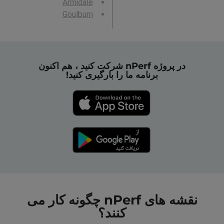
Armidale
Goulburn
در پروژه nPerf شرکت کنید ، هم اکنون
برنامه ما را بارگیری کنید!
نقشه های nPerf چگونه کار می
کنند؟