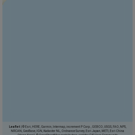
Leaflet
|
© Esri, HERE, Garmin, Intermap, increment P Corp., GEBCO, USGS, FAO, NPS,
NRCAN, GeoBase, IGN, Kadaster NL, Ordnance Survey, Esri Japan, METI, Esri China