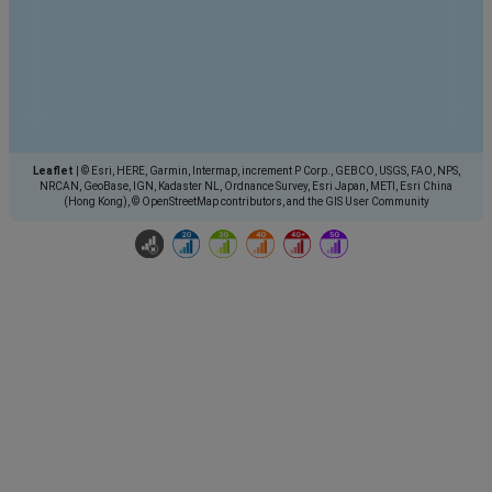
Leaflet
|
© Esri, HERE, Garmin, Intermap, increment P Corp., GEBCO, USGS, FAO, NPS,
NRCAN, GeoBase, IGN, Kadaster NL, Ordnance Survey, Esri Japan, METI, Esri China
(Hong Kong), © OpenStreetMap contributors, and the GIS User Community