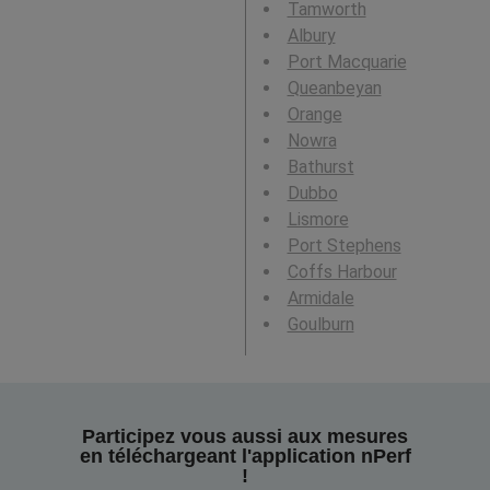
Tamworth
Albury
Port Macquarie
Queanbeyan
Orange
Nowra
Bathurst
Dubbo
Lismore
Port Stephens
Coffs Harbour
Armidale
Goulburn
Participez vous aussi aux mesures
en téléchargeant l'application nPerf
!