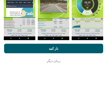
چگونه به روزرسانی ها ساخته شده اند؟
نقشه های پوشش شبکه به طور خودکار توسط یک ربات هر
ساعت به روز می شوند. نقشه های سرعت
هر 15 دقیقه به
روز می شوند
. داده ها به مدت دو سال نمایش داده می شوند.
بعد از گذشت دو سال ، قدیمی ترین داده ها یک بار در ماه از
نقشه ها حذف می شوند.
با مرور nPerf.com ، شما با
قوانین استفاده کوکی‌ها و حریم خصوصی
و
باز کنید
همچنین تست nPerf ما
توافقنامه مجوز کاربر نهایی
موافقت می‌کنید.
زمان دیگر
خوب است
چقدر معتبر و دقیق است؟
آزمایشات بر روی دستگاههای کاربران انجام می شود. دقت
جغرافیایی بستگی به کیفیت دریافت سیگنال GPS در زمان
آزمایش دارد. برای داده های پوشش ، ما فقط تست هایی را با
حداکثر مکان جغرافیایی
دقت 50 متر
نگه میداریم. برای بیت