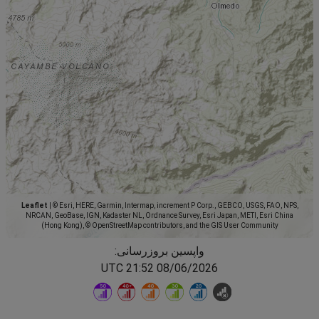
Leaflet
|
© Esri, HERE, Garmin, Intermap, increment P Corp., GEBCO, USGS, FAO, NPS,
NRCAN, GeoBase, IGN, Kadaster NL, Ordnance Survey, Esri Japan, METI, Esri China
(Hong Kong), © OpenStreetMap contributors, and the GIS User Community
واپسین بروزرسانی:
08/06/2026 21:52 UTC