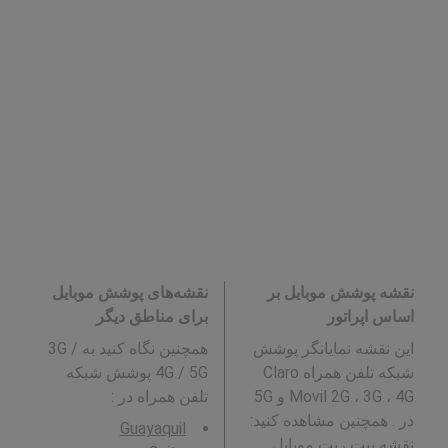
نقشه پوشش موبایل بر
نقشه‌های پوشش موبایل
اساس اپراتور
برای مناطق دیگر
این نقشه نمایانگر پوشش
همچنین نگاه کنید به 3G /
شبکه تلفن همراه Claro
4G / 5G پوشش شبکه
Movil 2G ، 3G ، 4G و 5G
تلفن همراه در
:
در . همچنین مشاهده کنید:
Guayaquil
نقشه بیت ریت موبایل