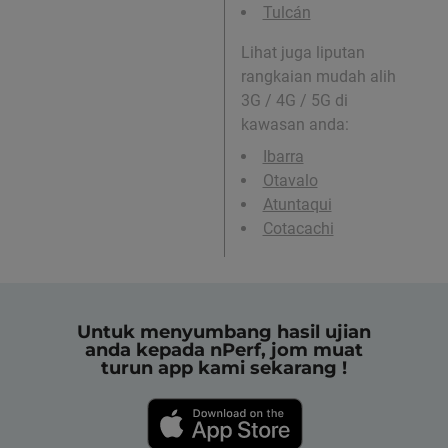
Tulcán
Lihat juga liputan
rangkaian mudah alih
3G / 4G / 5G di
kawasan anda:
Ibarra
Otavalo
Atuntaqui
Cotacachi
Untuk menyumbang hasil ujian
anda kepada nPerf, jom muat
turun app kami sekarang !