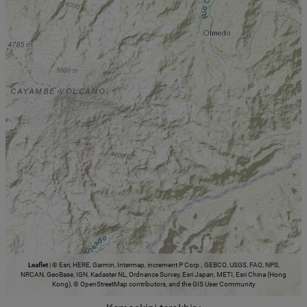
Leaflet
|
© Esri, HERE, Garmin, Intermap, increment P Corp., GEBCO, USGS, FAO, NPS,
NRCAN, GeoBase, IGN, Kadaster NL, Ordnance Survey, Esri Japan, METI, Esri China (Hong
Kong), © OpenStreetMap contributors, and the GIS User Community