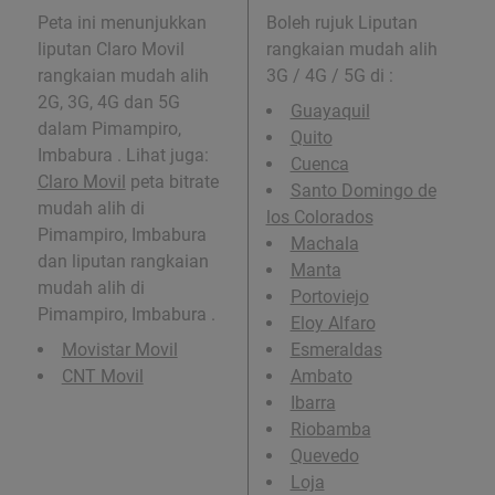
Peta ini menunjukkan
Boleh rujuk Liputan
liputan Claro Movil
rangkaian mudah alih
rangkaian mudah alih
3G / 4G / 5G di
:
2G, 3G, 4G dan 5G
Guayaquil
dalam Pimampiro,
Quito
Imbabura . Lihat juga:
Cuenca
Claro Movil
peta bitrate
Santo Domingo de
mudah alih di
los Colorados
Pimampiro, Imbabura
Machala
dan liputan rangkaian
Manta
mudah alih di
Portoviejo
Pimampiro, Imbabura .
Eloy Alfaro
Movistar Movil
Esmeraldas
CNT Movil
Ambato
Ibarra
Riobamba
Quevedo
Loja