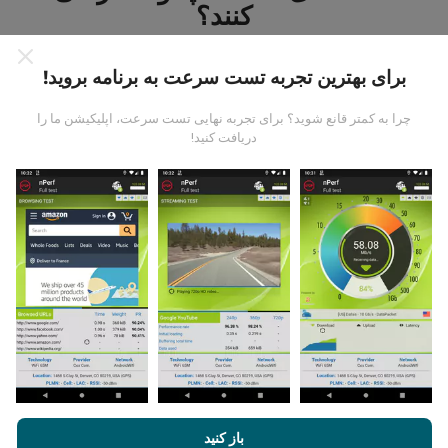
کنند؟
برای بهترین تجربه تست سرعت به برنامه بروید!
چرا به کمتر قانع شوید؟ برای تجربه نهایی تست سرعت، اپلیکیشن ما را
دریافت کنید!
داده ها از کجا آمده است؟
داده ها از آزمایشاتی که توسط کاربران برنامه nPerf انجام
شده است ، جمع آوری می شود. اینها آزمایشاتی است که در
شرایط واقعی و بطور مستقیم در زمینه انجام می شود. اگر
علاقه به شرکت دارید ، تمام کاری که باید انجام دهید اینست که
برنامه nPerf را روی تلفن هوشمند خود بارگیری کنید.
هرچه
اطلاعات بیشتری وجود داشته باشد ، نقشه ها جامع تر خواهد
بود!
با مرور nPerf.com ، شما با
قوانین استفاده کوکی‌ها و حریم خصوصی
و
باز کنید