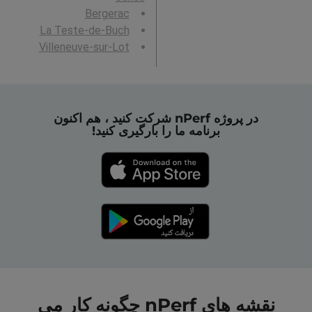
Bergerac
La Teste-de-Buch
Villeneuve-sur-Lot
در پروژه nPerf شرکت کنید ، هم اکنون
برنامه ما را بارگیری کنید!
نقشه های nPerf چگونه کار می