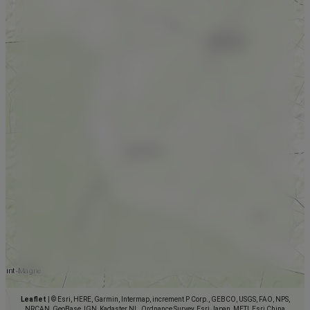
Leaflet
|
© Esri, HERE, Garmin, Intermap, increment P Corp., GEBCO, USGS, FAO, NPS,
NRCAN, GeoBase, IGN, Kadaster NL, Ordnance Survey, Esri Japan, METI, Esri China