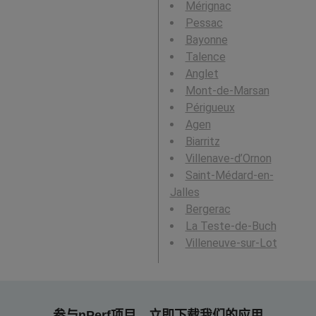
Mérignac
Pessac
Bayonne
Talence
Anglet
Mont-de-Marsan
Périgueux
Agen
Biarritz
Villenave-d’Ornon
Saint-Médard-en-
Jalles
Bergerac
La Teste-de-Buch
Villeneuve-sur-Lot
参与nPerf项目，立即下载我们的应用