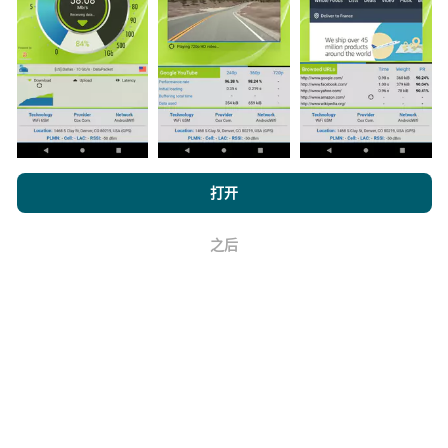
数据是从nPerf应用程序用户执行的测试中收集的。这些
是在真实条件下直接在现场进行的测试。如果您也想参
与其中，只需将nPerf应用程序下载到智能手机上即可。
数据越多，地图将越全面！
浏览 nPerf.com，
隐私和 Cookie 使用政策
以及我们的 nPerf 测试
打开
最终用户许可协议
。
如何进行更新？
之后
好
机器人每小时会自动更新网络覆盖图。速度图每15分钟
更新一次
。数据显示两年。两年后，每月一次从地图中
删除最旧的数据。