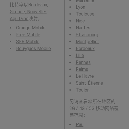
Marseille
比特率以
Bordeaux,
Lyon
Gironde, Nouvelle-
Toulouse
Aquitaine
映射。
Nice
Orange Mobile
Nantes
Free Mobile
Strasbourg
SFR Mobile
Montpellier
Bouygues Mobile
Bordeaux
Lille
Rennes
Reims
Le Havre
Saint-Étienne
Toulon
另请查看您所在地区的
3G / 4G / 5G 移动网络覆
盖范围：
Pau