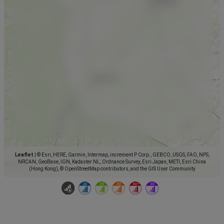
Leaflet
|
© Esri, HERE, Garmin, Intermap, increment P Corp., GEBCO, USGS, FAO, NPS,
NRCAN, GeoBase, IGN, Kadaster NL, Ordnance Survey, Esri Japan, METI, Esri China
(Hong Kong), © OpenStreetMap contributors, and the GIS User Community