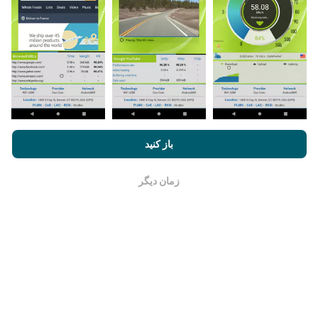
چگونه به روزرسانی ها ساخته شده اند؟
نقشه های پوشش شبکه به طور خودکار توسط یک ربات هر
ساعت به روز می شوند. نقشه های سرعت
هر 15 دقیقه به
روز می شوند
. داده ها به مدت دو سال نمایش داده می شوند.
بعد از گذشت دو سال ، قدیمی ترین داده ها یک بار در ماه از
نقشه ها حذف می شوند.
با مرور nPerf.com ، شما با
قوانین استفاده کوکی‌ها و حریم خصوصی
و
باز کنید
همچنین تست nPerf ما
توافقنامه مجوز کاربر نهایی
موافقت می‌کنید.
زمان دیگر
خوب است
چقدر معتبر و دقیق است؟
آزمایشات بر روی دستگاههای کاربران انجام می شود. دقت
جغرافیایی بستگی به کیفیت دریافت سیگنال GPS در زمان
آزمایش دارد. برای داده های پوشش ، ما فقط تست هایی را با
حداکثر مکان جغرافیایی
دقت 50 متر
نگه میداریم. برای بیت