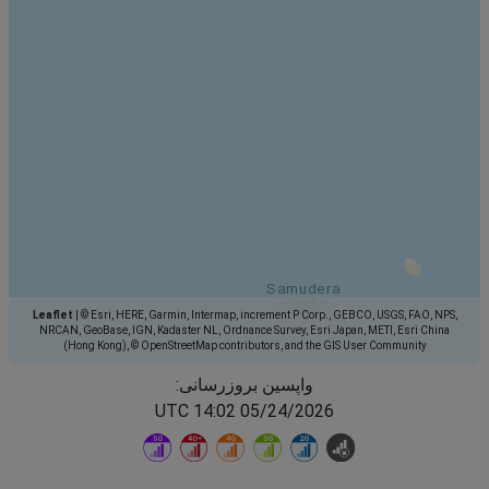
Leaflet
|
© Esri, HERE, Garmin, Intermap, increment P Corp., GEBCO, USGS, FAO, NPS,
NRCAN, GeoBase, IGN, Kadaster NL, Ordnance Survey, Esri Japan, METI, Esri China
(Hong Kong), © OpenStreetMap contributors, and the GIS User Community
واپسین بروزرسانی:
05/24/2026 14:02 UTC