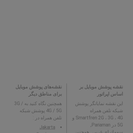
نقشه پوشش موبایل بر
نقشه‌های پوشش موبایل
اساس اپراتور
برای مناطق دیگر
این نقشه نمایانگر پوشش
همچنین نگاه کنید به 3G /
شبکه تلفن همراه
4G / 5G پوشش شبکه
Smartfren 2G ، 3G ، 4G و
تلفن همراه در
:
5G در Pariaman,
Jakarta
سوماترای غربی . همچنین