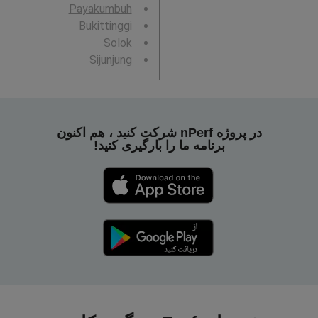
Payakumbuh
Bukittinggi
Solok
Sijunjung
در پروژه nPerf شرکت کنید ، هم اکنون
برنامه ما را بارگیری کنید!