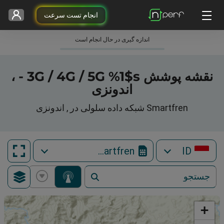
انجام تست سرعت
اندازه گیری در حال انجام است
نقشه پوشش 3G / 4G / 5G %1$s - ،
اندونزی
Smartfren شبکه داده سلولی در , اندونزی
Smartfren
ID
+