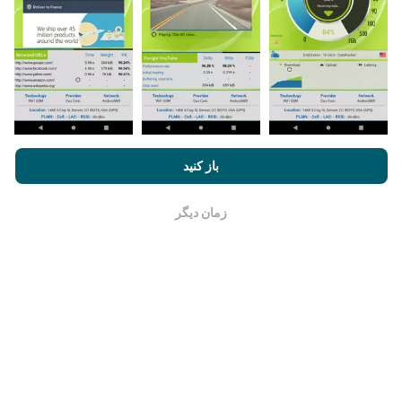
چگونه به روزرسانی ها ساخته شده اند؟
نقشه های پوشش شبکه به طور خودکار توسط یک ربات هر
ساعت به روز می شوند. نقشه های سرعت
هر 15 دقیقه به
روز می شوند
. داده ها به مدت دو سال نمایش داده می شوند.
بعد از گذشت دو سال ، قدیمی ترین داده ها یک بار در ماه از
نقشه ها حذف می شوند.
با مرور nPerf.com ، شما با
قوانین استفاده کوکی‌ها و حریم خصوصی
و
باز کنید
همچنین تست nPerf ما
توافقنامه مجوز کاربر نهایی
موافقت می‌کنید.
زمان دیگر
خوب است
چقدر معتبر و دقیق است؟
آزمایشات بر روی دستگاههای کاربران انجام می شود. دقت
جغرافیایی بستگی به کیفیت دریافت سیگنال GPS در زمان
آزمایش دارد. برای داده های پوشش ، ما فقط تست هایی را با
حداکثر مکان جغرافیایی
دقت 50 متر
نگه میداریم. برای بیت
ریت های بارگیری ، این آستانه تا 200 متر بیشتر می رود.