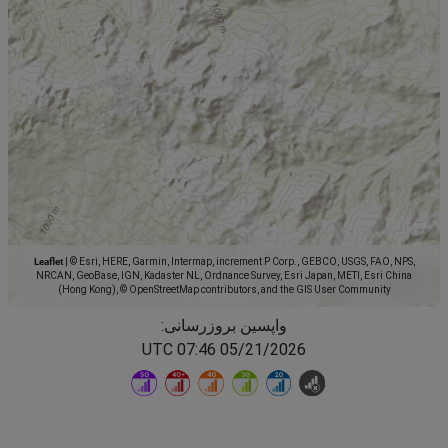
Leaflet
|
© Esri, HERE, Garmin, Intermap, increment P Corp., GEBCO, USGS, FAO, NPS,
NRCAN, GeoBase, IGN, Kadaster NL, Ordnance Survey, Esri Japan, METI, Esri China
(Hong Kong), © OpenStreetMap contributors, and the GIS User Community
واپسین بروزرسانی:
05/21/2026 07:46 UTC