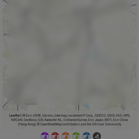
Leaflet
|
© Esri, HERE, Garmin, Intermap, increment P Corp., GEBCO, USGS, FAO, NPS,
NRCAN, GeoBase, IGN, Kadaster NL, Ordnance Survey, Esri Japan, METI, Esri China
(Hong Kong), © OpenStreetMap contributors, and the GIS User Community