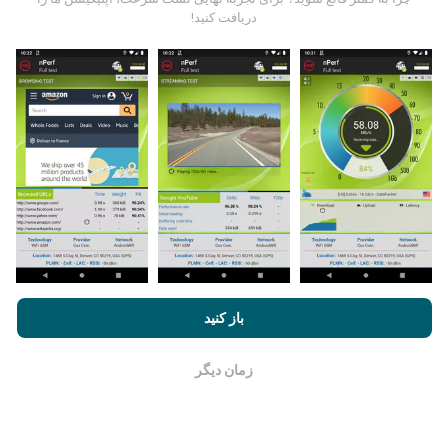
داده ها از آزمایشاتی که توسط کاربران برنامه nPerf انجام
دریافت کنید!
شده است ، جمع آوری می شود. اینها آزمایشاتی است که در
شرایط واقعی و بطور مستقیم در زمینه انجام می شود. اگر
علاقه به شرکت دارید ، تمام کاری که باید انجام دهید اینست که
برنامه nPerf را روی تلفن هوشمند خود بارگیری کنید.
هرچه
اطلاعات بیشتری وجود داشته باشد ، نقشه ها جامع تر خواهد
بود!
چگونه به روزرسانی ها ساخته شده اند؟
با مرور nPerf.com ، شما با
قوانین استفاده کوکی‌ها و حریم خصوصی
و
باز کنید
همچنین تست nPerf ما
توافقنامه مجوز کاربر نهایی
موافقت می‌کنید.
نقشه های پوشش شبکه به طور خودکار توسط یک ربات هر
ساعت به روز می شوند. نقشه های سرعت
هر 15 دقیقه به
زمان دیگر
روز می شوند
. داده ها به مدت دو سال نمایش داده می شوند.
خوب است
بعد از گذشت دو سال ، قدیمی ترین داده ها یک بار در ماه از
نقشه ها حذف می شوند.