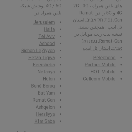
های تلفن همراه 2G ، 3G ،
4G / 5G پوشش شبکه
4G و 5G را در Ramat-
تلفن همراه در
:
Gan, נפת תל אביב, استان
Jerusalem
تل ابیب . همچنین ببینید:
Haifa
نقشه بیت ریت موبایل در
Tel Aviv
Ramat-Gan, נפת תל
Ashdod
אביב, استان تل ابیب
.
Rishon LeẔiyyon
Petaẖ Tiqwa
Pelephone
Beersheba
Partner Mobile
Netanya
HOT Mobile
H̱olon
Cellcom Mobile
Bené Beraq
Bat Yam
Ramat Gan
Ashqelon
Herzliyya
Kfar Saba