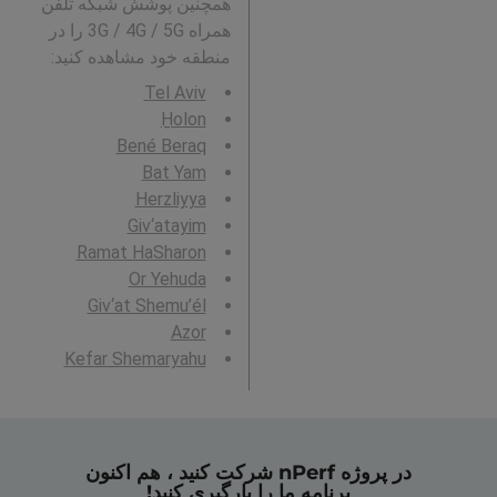
همچنین پوشش شبکه تلفن
همراه 3G / 4G / 5G را در
منطقه خود مشاهده کنید:
Tel Aviv
H̱olon
Bené Beraq
Bat Yam
Herzliyya
Giv‘atayim
Ramat HaSharon
Or Yehuda
Giv‘at Shemu’él
Azor
Kefar Shemaryahu
در پروژه nPerf شرکت کنید ، هم اکنون
برنامه ما را بارگیری کنید!