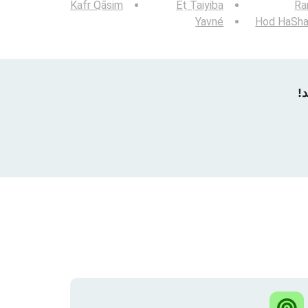
Kafr Qāsim
Eṭ Ṭaiyiba
Ra
Yavné
Hod HaSha