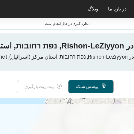
در باره ما
وبلاگ
ی nPerf
جایزه nPerf و فشارسنج ها
اندازه گیری در حال انجام است
Ce, اسرائیل
پوشش شبکه
بیت ریت بارگیری