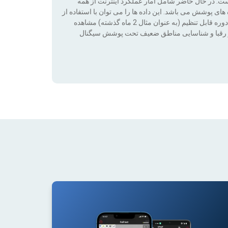
است. در حال حاضر شامل آمار عملکرد اینترنت از همه
ی پوشش می باشد. این داده ها را می توان با استفاده از
فناوری فیلترها (بدون پوشش ، 2G ، 3G ، 4G ، 4G + ، 5G) در طی یک دوره قابل تنظیم (به عنوان مثال 2 ماه گذشته) مشاهده
ت بر رقبا و شناسایی مناطق ضعیف تحت پوشش سیگنال