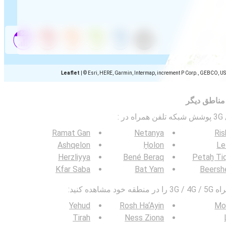
Leaflet
|
© Esri, HERE, Garmin, Intermap, increment P Corp., GEBCO, U
مناطق دیگر
:
Ramat Gan
Netanya
Ri
Ashqelon
H̱olon
Le
Herzliyya
Bené Beraq
Petaẖ Ti
Kfar Saba
Bat Yam
Beersh
ده کنید:
Yehud
Rosh Ha‘Ayin
Mo
Tirah
Ness Ziona