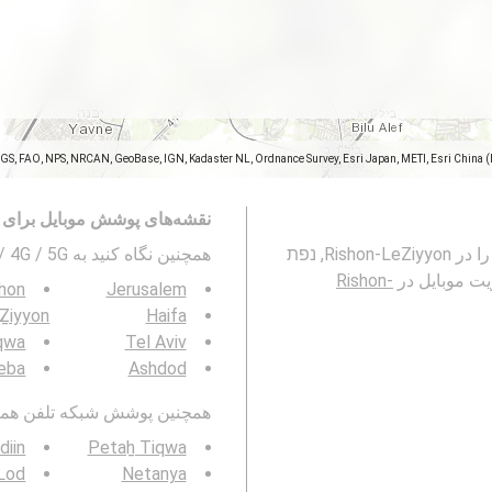
SGS, FAO, NPS, NRCAN, GeoBase, IGN, Kadaster NL, Ordnance Survey, Esri Japan, METI, Esri China 
نقشه‌های پوشش موبایل برای 
این نقشه پوشش شبکه های تلفن همراه 2G ، 3G ، 4G و 5G را در Rishon-LeZiyyon, נפת
همچنین نگاه کنید به 3G / 4G / 5G پوشش شبکه تلفن همراه در
ریت موبایل در
Rishon-
shon
Jerusalem
Ẕiyyon
Haifa
qwa
Tel Aviv
eba
Ashdod
همچنین پوشش شبکه تلفن همراه 3G / 4G / 5G را در منطقه خود مشاه
diin
Petaẖ Tiqwa
Lod
Netanya