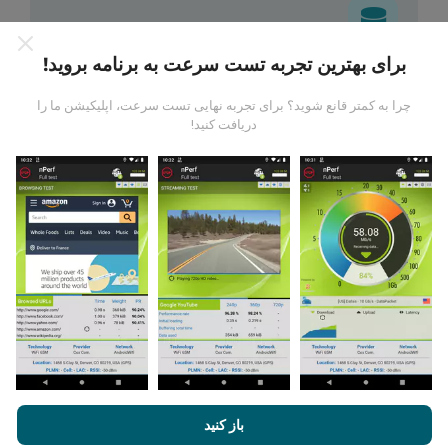
برای بهترین تجربه تست سرعت به برنامه بروید!
داده ها از کجا آمده است؟
چرا به کمتر قانع شوید؟ برای تجربه نهایی تست سرعت، اپلیکیشن ما را
دریافت کنید!
داده ها از آزمایشاتی که توسط کاربران برنامه nPerf انجام
شده است ، جمع آوری می شود. اینها آزمایشاتی است که در
شرایط واقعی و بطور مستقیم در زمینه انجام می شود. اگر
علاقه به شرکت دارید ، تمام کاری که باید انجام دهید اینست که
برنامه nPerf را روی تلفن هوشمند خود بارگیری کنید.
هرچه
اطلاعات بیشتری وجود داشته باشد ، نقشه ها جامع تر خواهد
بود!
چگونه به روزرسانی ها ساخته شده اند؟
با مرور nPerf.com ، شما با
قوانین استفاده کوکی‌ها و حریم خصوصی
و
باز کنید
همچنین تست nPerf ما
توافقنامه مجوز کاربر نهایی
موافقت می‌کنید.