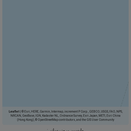
Leaflet
|
© Esri, HERE, Garmin, Intermap, increment P Corp., GEBCO, USGS, FAO, NPS,
NRCAN, GeoBase, IGN, Kadaster NL, Ordnance Survey, Esri Japan, METI, Esri China
(Hong Kong), © OpenStreetMap contributors, and the GIS User Community
واپسین بروزرسانی: