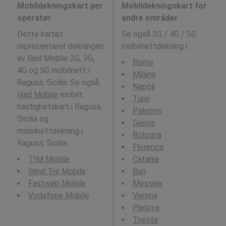
Mobildekningskart per
Mobildekningskart for
operatør
andre områder
Dette kartet
Se også 3G / 4G / 5G
representerer dekningen
mobilnettdekning i
:
av Iliad Mobile 2G, 3G,
Rome
4G og 5G mobilnett i
Milano
Ragusa, Sicilia. Se også:
Napoli
Iliad Mobile
mobilt
Turin
hastighetskart i Ragusa,
Palermo
Sicilia og
Genoa
mobilnettdekning i
Bologna
Ragusa, Sicilia.
Florence
TIM Mobile
Catania
Wind Tre Mobile
Bari
Fastweb Mobile
Messina
Vodafone Mobile
Verona
Padova
Trieste