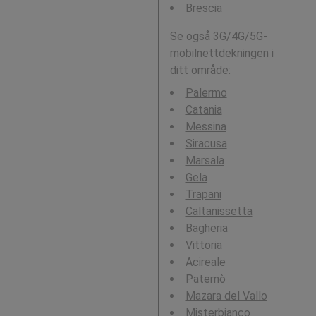
Brescia
Se også 3G/4G/5G-
mobilnettdekningen i
ditt område:
Palermo
Catania
Messina
Siracusa
Marsala
Gela
Trapani
Caltanissetta
Bagheria
Vittoria
Acireale
Paternò
Mazara del Vallo
Misterbianco