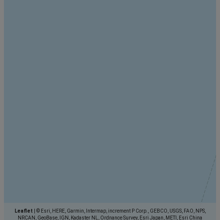
Leaflet
|
© Esri, HERE, Garmin, Intermap, increment P Corp., GEBCO, USGS, FAO, NPS,
NRCAN, GeoBase, IGN, Kadaster NL, Ordnance Survey, Esri Japan, METI, Esri China