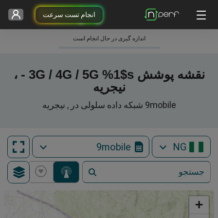
انجام تست سرعت
اندازه گیری در حال انجام است
نقشه پوشش 3G / 4G / 5G %1$s - ،
نیجریه
9mobile شبکه داده سلولی در , نیجریه
9mobile
NG
+