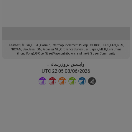
Leaflet
|
© Esri, HERE, Garmin, Intermap, increment P Corp., GEBCO, USGS, FAO, NPS,
NRCAN, GeoBase, IGN, Kadaster NL, Ordnance Survey, Esri Japan, METI, Esri China
(Hong Kong), © OpenStreetMap contributors, and the GIS User Community
واپسین بروزرسانی:
08/06/2026 22:05 UTC