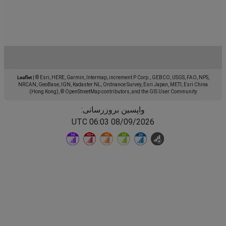
Leaflet
|
© Esri, HERE, Garmin, Intermap, increment P Corp., GEBCO, USGS, FAO, NPS,
NRCAN, GeoBase, IGN, Kadaster NL, Ordnance Survey, Esri Japan, METI, Esri China
(Hong Kong), © OpenStreetMap contributors, and the GIS User Community
واپسین بروزرسانی:
08/09/2026 06:03 UTC