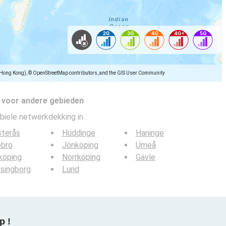
(Hong Kong), © OpenStreetMap contributors, and the GIS User Community
 voor andere gebieden
biele netwerkdekking in
:
sterås
Huddinge
Haninge
ebro
Jönköping
Umeå
köping
Norrköping
Gävle
singborg
Lund
p !