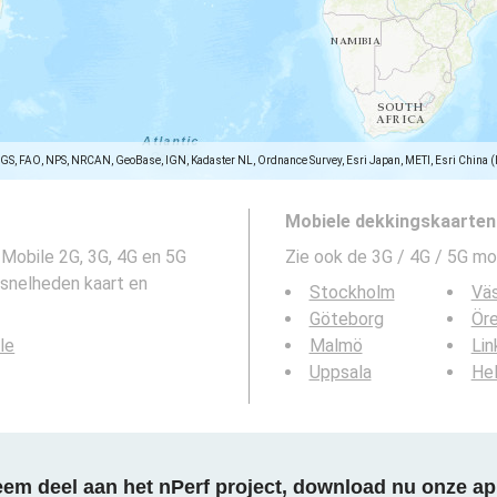
SGS, FAO, NPS, NRCAN, GeoBase, IGN, Kadaster NL, Ordnance Survey, Esri Japan, METI, Esri China 
Mobiele dekkingskaarten
Mobile 2G, 3G, 4G en 5G
Zie ook de 3G / 4G / 5G mo
snelheden kaart en
Stockholm
Vä
Göteborg
Ör
le
Malmö
Lin
Uppsala
Hel
em deel aan het nPerf project, download nu onze ap