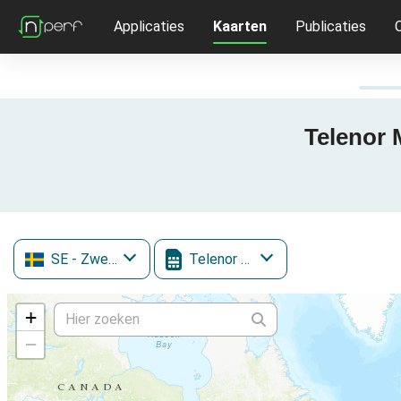
Applicaties
Kaarten
Publicaties
Telenor 
SE
- Zweden
Telenor Mobile
+
−