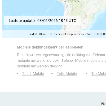
Laatste update :
08/06/2026 18:13 UTC
Leaflet
|
© Esri, HERE, Garmin, Intermap, increment P Corp., GEBCO, U
Mobiele dekkingskaart per aanbieder
Deze kaart vertegenwoordigt de dekking van Telenor 
mobiele netwerk. Zie ook :
Telenor Mobile
mobiele bit
mobiele netwerken dekking.
Tele2 Mobile
Telia Mobile
Tre Mobi
Ne