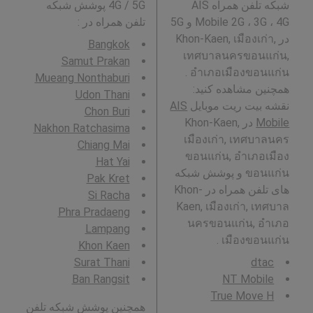
شبکه تلفن همراه AIS
4G / 5G پوشش شبکه
Mobile 2G ، 3G ، 4G و 5G
تلفن همراه در
:
در Khon-Kaen, เมืองเก่า,
Bangkok
เทศบาลนครขอนแก่น,
Samut Prakan
อำเภอเมืองขอนแก่น .
Mueang Nonthaburi
همچنین مشاهده کنید:
Udon Thani
نقشه بیت ریت موبایل
AIS
Chon Buri
Mobile
در Khon-Kaen,
Nakhon Ratchasima
เมืองเก่า, เทศบาลนคร
Chiang Mai
ขอนแก่น, อำเภอเมือง
Hat Yai
ขอนแก่น و پوشش شبکه
Pak Kret
های تلفن همراه در Khon-
Si Racha
Kaen, เมืองเก่า, เทศบาล
Phra Pradaeng
นครขอนแก่น, อำเภอ
Lampang
เมืองขอนแก่น .
Khon Kaen
Surat Thani
dtac
Ban Rangsit
NT Mobile
True Move H
همچنین پوشش شبکه تلفن