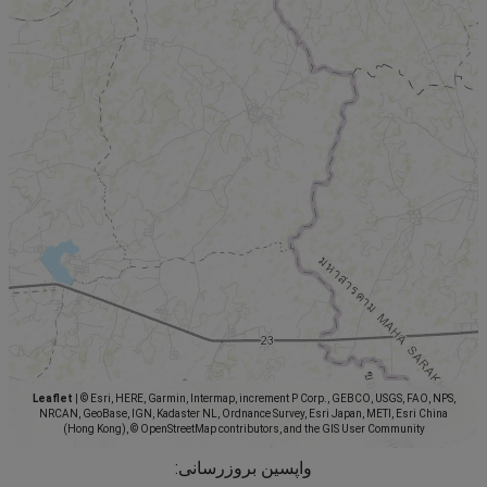
Leaflet
|
© Esri, HERE, Garmin, Intermap, increment P Corp., GEBCO, USGS, FAO, NPS,
NRCAN, GeoBase, IGN, Kadaster NL, Ordnance Survey, Esri Japan, METI, Esri China
(Hong Kong), © OpenStreetMap contributors, and the GIS User Community
واپسین بروزرسانی: