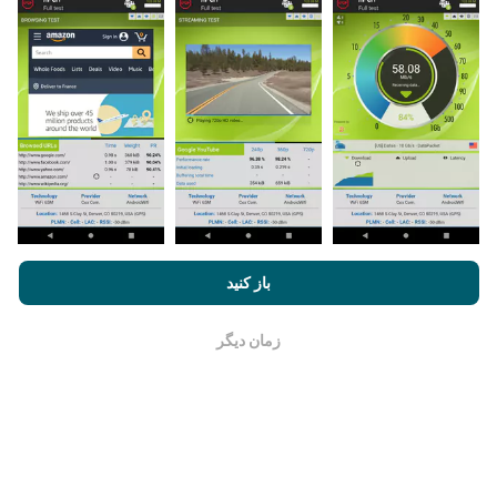
چگونه به روزرسانی ها ساخته شده اند؟
نقشه های پوشش شبکه به طور خودکار توسط یک ربات هر
ساعت به روز می شوند. نقشه های سرعت
هر 15 دقیقه به
روز می شوند
. داده ها به مدت دو سال نمایش داده می شوند.
بعد از گذشت دو سال ، قدیمی ترین داده ها یک بار در ماه از
با مرور nPerf.com ، شما با
قوانین استفاده کوکی‌ها و حریم خصوصی
و
باز کنید
نقشه ها حذف می شوند.
همچنین تست nPerf ما
توافقنامه مجوز کاربر نهایی
موافقت می‌کنید.
زمان دیگر
خوب است
چقدر معتبر و دقیق است؟