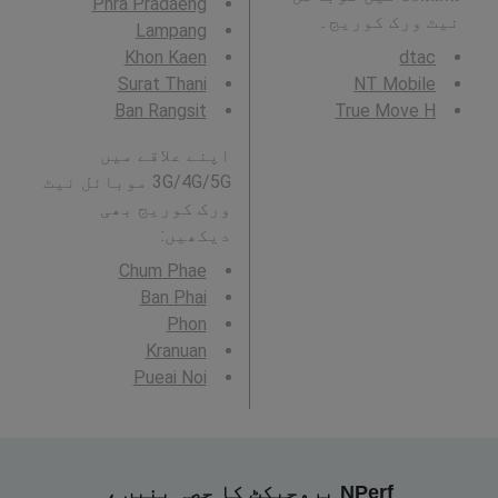
Phra Pradaeng
نیٹ ورک کوریج۔
Lampang
Khon Kaen
dtac
Surat Thani
NT Mobile
Ban Rangsit
True Move H
اپنے علاقے میں
3G/4G/5G موبائل نیٹ
ورک کوریج بھی
دیکھیں:
Chum Phae
Ban Phai
Phon
Kranuan
Pueai Noi
NPerf پروجیکٹ کا حصہ بنیں ،