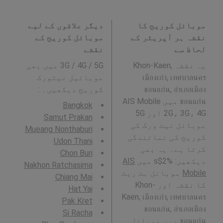
موبائل کوریج کا
دیگر علاقوں کے لیے
نقشہ ہر آپریٹر کے
موبائل کوریج کے
لحاظ سے
نقشے
یہ نقشہ Khon-Kaen,
3G / 4G / 5G میں بھی
เมืองเก่า, เทศบาลนคร
موبائیل نیٹورک
ขอนแก่น, อำเภอเมือง
کوریج دیکھیں۔ :
ขอนแก่น میں AIS Mobile
Bangkok
2G، 3G، 4G اور 5G
Samut Prakan
موبائل نیٹ ورک کی
Mueang Nonthaburi
کوریج کی نمائندگی
Udon Thani
کرتا ہے۔ یہ بھی
Chon Buri
دیکھیں: %2$s میں
AIS
Nakhon Ratchasima
Mobile
موبائل بٹ ریٹ
Chiang Mai
کا نقشہ اور Khon-
Hat Yai
Kaen, เมืองเก่า, เทศบาลนคร
Pak Kret
ขอนแก่น, อำเภอเมือง
Si Racha
ขอนแก่น میں موبائل