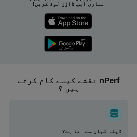
ہماری ایپ ڈاؤن لوڈ کریں!
nPerf نقشے کیسے کام کرتے
ہیں ؟
ڈیٹا کہاں سے آتا ہے؟