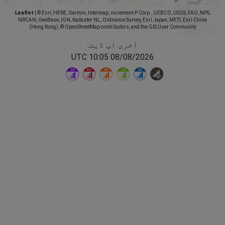
Leaflet
|
© Esri, HERE, Garmin, Intermap, increment P Corp., GEBCO, USGS, FAO, NPS,
NRCAN, GeoBase, IGN, Kadaster NL, Ordnance Survey, Esri Japan, METI, Esri China
(Hong Kong), © OpenStreetMap contributors, and the GIS User Community
آخری اپ ڈیٹ:
08/08/2026 10:05 UTC