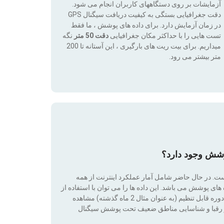
آزمایشات بر روی دستگاههای کاربران انجام می شود.
دقت جغرافیایی بستگی به کیفیت دریافت سیگنال GPS
در زمان آزمایش دارد. برای داده های پوشش ، ما فقط
تست هایی را با حداکثر مکان جغرافیایی
دقت 50 متر
نگه
میداریم. برای بیت ریت های بارگیری ، این آستانه تا 200
متر بیشتر می رود.
وشش وجود دارد؟
است. در حال حاضر شامل آمار عملکرد اینترنت از همه
ی پوشش می باشد. این داده ها را می توان با استفاده از
فناوری فیلترها (بدون پوشش ، 2G ، 3G ، 4G ، 4G + ، 5G) در طی یک دوره قابل تنظیم (به عنوان مثال 2 ماه گذشته) مشاهده
ت بر رقبا و شناسایی مناطق ضعیف تحت پوشش سیگنال