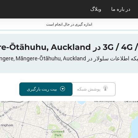
در باره ما
وبلاگ
ی nPerf
جایزه nPerf و فشارسنج ها
اندازه گیری در حال انجام است
پوشش شبکه
بیت ریت بارگیری