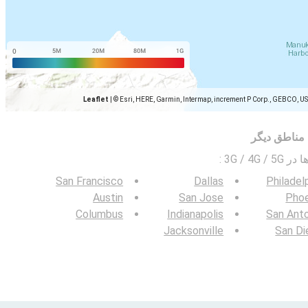
Leaflet
|
© Esri, HERE, Garmin, Intermap, increment P Corp., GEBCO, U
مناطق دیگر
3G / 4G
:
San Francisco
Dallas
Philadel
Austin
San Jose
Phoe
Columbus
Indianapolis
San Ant
Jacksonville
San Di