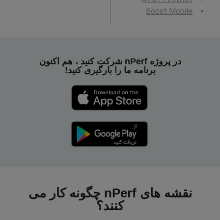
Boost Mobile
در پروژه nPerf شرکت کنید ، هم اکنون
برنامه ما را بارگیری کنید!
نقشه های nPerf چگونه کار می
کنند؟