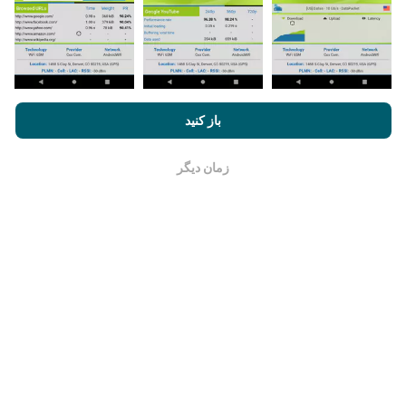
نقشه های پوشش شبکه به طور خودکار توسط یک ربات هر
ساعت به روز می شوند. نقشه های سرعت
هر 15 دقیقه به
روز می شوند
. داده ها به مدت دو سال نمایش داده می شوند.
بعد از گذشت دو سال ، قدیمی ترین داده ها یک بار در ماه از
نقشه ها حذف می شوند.
با مرور nPerf.com ، شما با
قوانین استفاده کوکی‌ها و حریم خصوصی
و
باز کنید
همچنین تست nPerf ما
توافقنامه مجوز کاربر نهایی
موافقت می‌کنید.
زمان دیگر
خوب است
چقدر معتبر و دقیق است؟
آزمایشات بر روی دستگاههای کاربران انجام می شود. دقت
جغرافیایی بستگی به کیفیت دریافت سیگنال GPS در زمان
آزمایش دارد. برای داده های پوشش ، ما فقط تست هایی را با
حداکثر مکان جغرافیایی
دقت 50 متر
نگه میداریم. برای بیت
ریت های بارگیری ، این آستانه تا 200 متر بیشتر می رود.