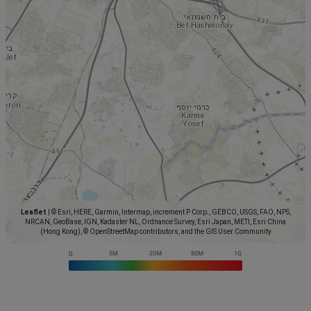
Leaflet
|
© Esri, HERE, Garmin, Intermap, increment P Corp., GEBCO, USGS, FAO, NPS,
NRCAN, GeoBase, IGN, Kadaster NL, Ordnance Survey, Esri Japan, METI, Esri China
(Hong Kong), © OpenStreetMap contributors, and the GIS User Community