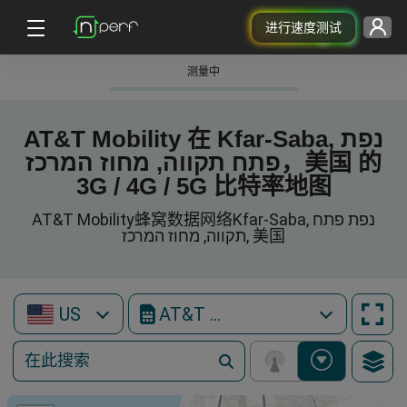
进行速度测试
测量中
AT&T Mobility 在 Kfar-Saba, נפת
פתח תקווה, מחוז המרכז，美国 的
3G / 4G / 5G 比特率地图
AT&T Mobility蜂窝数据网络Kfar-Saba, נפת פתח
תקווה, מחוז המרכז, 美国
US
AT&T Mobility