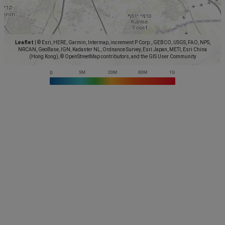
Leaflet
|
© Esri, HERE, Garmin, Intermap, increment P Corp., GEBCO, USGS, FAO, NPS,
NRCAN, GeoBase, IGN, Kadaster NL, Ordnance Survey, Esri Japan, METI, Esri China
(Hong Kong), © OpenStreetMap contributors, and the GIS User Community