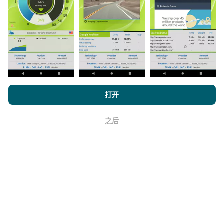
更新一次
。数据显示两年。两年后，每月一次从地图中
删除最旧的数据。
它的可靠性和准确性如何？
浏览 nPerf.com，
隐私和 Cookie 使用政策
以及我们的 nPerf 测试
打开
最终用户许可协议
。
测试是在用户的设备上进行的。地理位置精度取决于测
之后
好
试时GPS信号的接收质量。对于覆盖率数据，我们仅保
留最大地理位置
精度为50米
。对于下载比特率，此阈值
上限为200米。