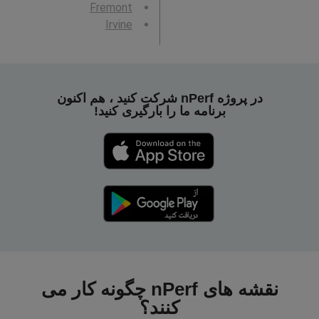
Fremont
Irvine
در پروژه nPerf شرکت کنید ، هم اکنون
برنامه ما را بارگیری کنید!
نقشه های nPerf چگونه کار می
کنند؟