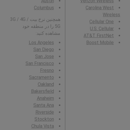
Austin
Verizon Wireless
Columbus
Carolina West
Wireless
همچنین نرخ بیت 3G / 4G /
Cellular One
5G را در منطقه خود
U.S. Cellular
مشاهده کنید:
AT&T FirstNet
Los Angeles
Boost Mobile
San Diego
San Jose
San Francisco
Fresno
Sacramento
Oakland
Bakersfield
Anaheim
Santa Ana
Riverside
Stockton
Chula Vista