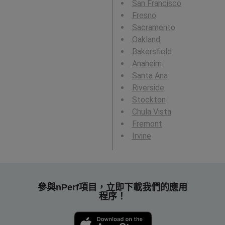
San Francisco
Fresno
Sacramento
Oakland
Bakersfield
Anaheim
Santa Ana
Riverside
Stockton
Chula Vista
Fremont
Irvine
參與nPerf項目，立即下載我們的應用
程序！