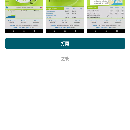
上。在計算發布績效之前，將應用過濾規則。
瀏覽nPerf.com，即表示您同意我們的
隱私和Cookies使用政策
以及
打開
我們的nPerf測試
最終用戶許可協議
。
如何進行更新？
之後
好
機器人每小時會自動更新網絡覆蓋圖。速度圖每15分鐘
更新一次
。數據顯示兩年。兩年後，每月一次從地圖中
刪除最舊的數據。
它的可靠性和準確性如何？