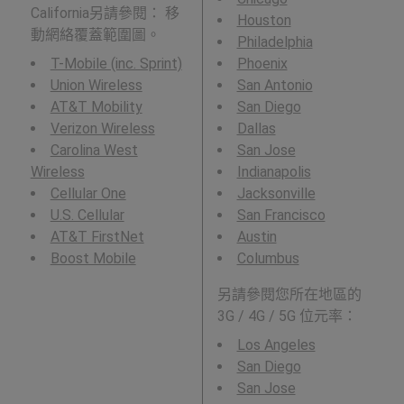
California另請參閱： 移
Houston
動網絡覆蓋範圍圖。
Philadelphia
T-Mobile (inc. Sprint)
Phoenix
Union Wireless
San Antonio
AT&T Mobility
San Diego
Verizon Wireless
Dallas
Carolina West
San Jose
Wireless
Indianapolis
Cellular One
Jacksonville
U.S. Cellular
San Francisco
AT&T FirstNet
Austin
Boost Mobile
Columbus
另請參閱您所在地區的
3G / 4G / 5G 位元率：
Los Angeles
San Diego
San Jose