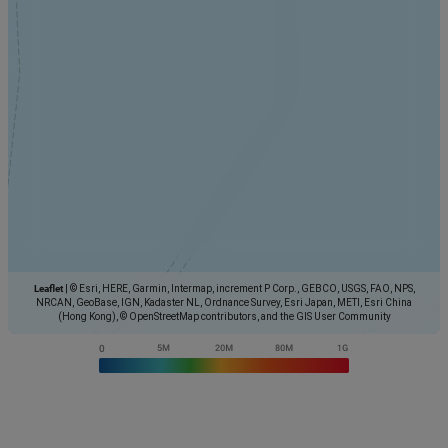
Leaflet
|
© Esri, HERE, Garmin, Intermap, increment P Corp., GEBCO, USGS, FAO, NPS,
NRCAN, GeoBase, IGN, Kadaster NL, Ordnance Survey, Esri Japan, METI, Esri China
(Hong Kong), © OpenStreetMap contributors, and the GIS User Community