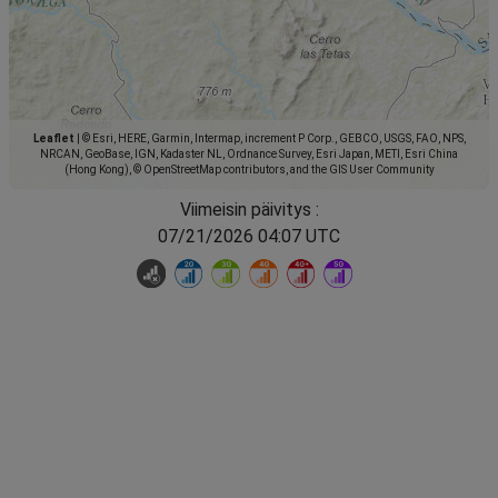
Leaflet
|
© Esri, HERE, Garmin, Intermap, increment P Corp., GEBCO, USGS, FAO, NPS,
NRCAN, GeoBase, IGN, Kadaster NL, Ordnance Survey, Esri Japan, METI, Esri China
(Hong Kong), © OpenStreetMap contributors, and the GIS User Community
Viimeisin päivitys :
07/21/2026 04:07 UTC