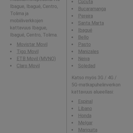
Cúcuta
Ibague, Ibagué, Centro,
Bucaramanga
Tolima ja
Pereira
mobiiliverkkojen
Santa Marta
kattavuus Ibague,
Ibagué
Ibagué, Centro, Tolima.
Bello
Movistar Movil
Pasto
Tigo Movil
Manizales
ETB Movil (MVNO)
Neiva
Claro Movil
Soledad
Katso myös 3G / 4G /
5G-matkapuhelinverkon
kattavuus alueellasi:
Espinal
Líbano
Honda
Melgar
Mariquita