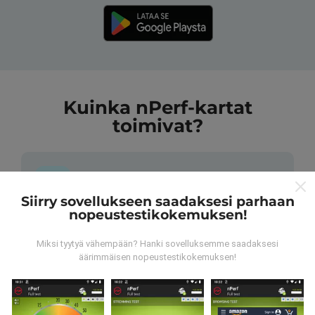
Kuinka nPerf-kartat
toimivat?
Siirry sovellukseen saadaksesi parhaan
nopeustestikokemuksen!
Mistä tiedot ovat peräisin?
Miksi tyytyä vähempään? Hanki sovelluksemme saadaksesi
Tiedot kerätään nPerf-sovelluksen käyttäjien
äärimmäisen nopeustestikokemuksen!
suorittamista testeistä. Nämä ovat testejä, jotka
suoritetaan todellisissa olosuhteissa suoraan
kentällä. Jos haluat myös osallistua, sinun tarvitsee