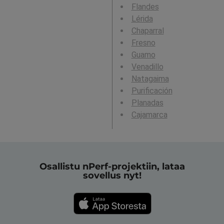
Flandes
Lérida
Chaparral
Fresno
Guamo
Venadillo
Natagaima
Purificación
Planadas
Cajamarca
Osallistu nPerf-projektiin, lataa
sovellus nyt!