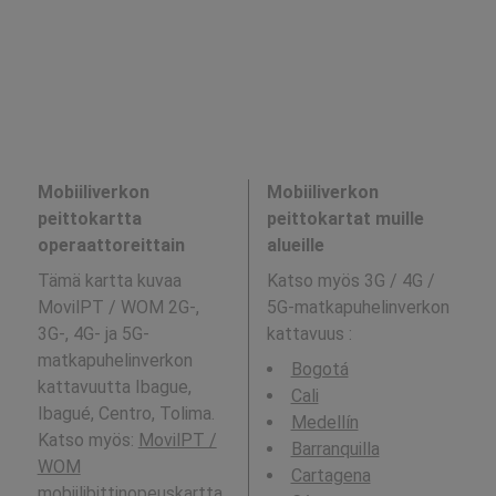
Mobiiliverkon
Mobiiliverkon
peittokartta
peittokartat muille
operaattoreittain
alueille
Tämä kartta kuvaa
Katso myös 3G / 4G /
MovilPT / WOM 2G-,
5G-matkapuhelinverkon
3G-, 4G- ja 5G-
kattavuus
:
matkapuhelinverkon
Bogotá
kattavuutta Ibague,
Cali
Ibagué, Centro, Tolima.
Medellín
Katso myös:
MovilPT /
Barranquilla
WOM
Cartagena
mobiilibittinopeuskartta