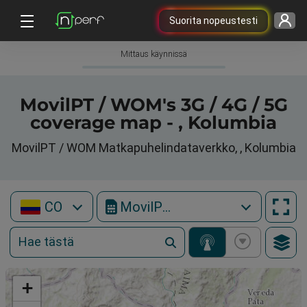
Suorita nopeustesti
Mittaus käynnissä
MovilPT / WOM's 3G / 4G / 5G
coverage map - , Kolumbia
MovilPT / WOM Matkapuhelindataverkko, , Kolumbia
CO
MovilPT / WOM
+