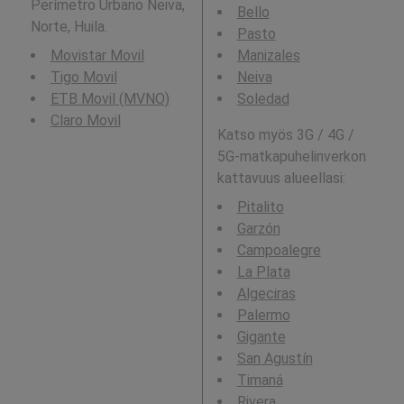
Perímetro Urbano Neiva,
Bello
Norte, Huila.
Pasto
Movistar Movil
Manizales
Tigo Movil
Neiva
ETB Movil (MVNO)
Soledad
Claro Movil
Katso myös 3G / 4G /
5G-matkapuhelinverkon
kattavuus alueellasi:
Pitalito
Garzón
Campoalegre
La Plata
Algeciras
Palermo
Gigante
San Agustín
Timaná
Rivera