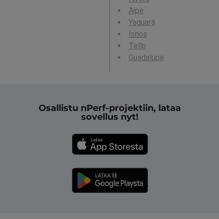
Aipe
Yaguará
Isnos
Tello
Guadalupe
Osallistu nPerf-projektiin, lataa
sovellus nyt!