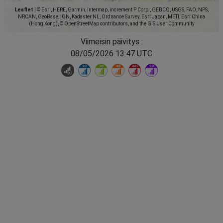
Leaflet
|
© Esri, HERE, Garmin, Intermap, increment P Corp., GEBCO, USGS, FAO, NPS,
NRCAN, GeoBase, IGN, Kadaster NL, Ordnance Survey, Esri Japan, METI, Esri China
(Hong Kong), © OpenStreetMap contributors, and the GIS User Community
Viimeisin päivitys :
08/05/2026 13:47 UTC