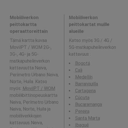
Mobiiliverkon
Mobiiliverkon
peittokartta
peittokartat muille
operaattoreittain
alueille
Tämä kartta kuvaa
Katso myös 3G / 4G /
MovilPT / WOM 2G-,
5G-matkapuhelinverkon
3G-, 4G- ja 5G-
kattavuus
:
matkapuhelinverkon
Bogotá
kattavuutta Neiva,
Cali
Perímetro Urbano Neiva,
Medellín
Norte, Huila. Katso
Barranquilla
myös:
MovilPT / WOM
Cartagena
mobiilibittinopeuskartta
Cúcuta
Neiva, Perímetro Urbano
Bucaramanga
Neiva, Norte, Huila ja
Pereira
mobiiliverkkojen
Santa Marta
kattavuus Neiva,
Ibagué