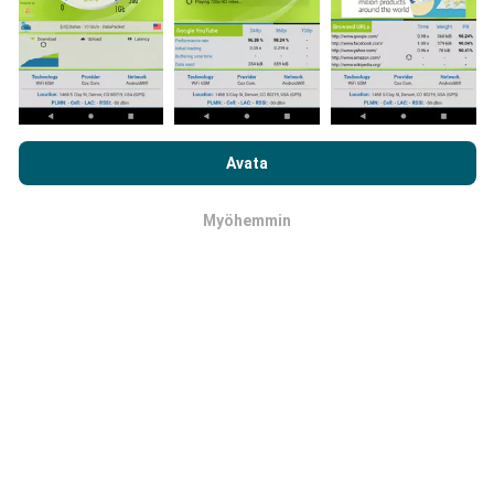
Kuinka päivitykset tehdään?
Botti päivittää verkon kattavuuskartat
Selaamalla nPerf.com-sivustoa hyväksyt
tietosuoja- ja
automaattisesti tunnin välein. Nopeuskarttoja
evästekäyttökäytäntömme
sekä nPerf-testimme
Avata
päivitetään
15 minuutin välein
. Tiedot näytetään
loppukäyttäjän lisenssisopimuksen
.
kahden vuoden ajan. Kahden vuoden kuluttua
vanhimmat tiedot poistetaan kartoista kerran
Myöhemmin
OK
kuukaudessa.
Kuinka luotettava ja tarkka se on?
Testit suoritetaan käyttäjien laitteilla.
Maantieteellisen sijainnin tarkkuus riippuu GPS-