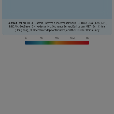
Leaflet
|
© Esri, HERE, Garmin, Intermap, increment P Corp., GEBCO, USGS, FAO, NPS,
NRCAN, GeoBase, IGN, Kadaster NL, Ordnance Survey, Esri Japan, METI, Esri China
(Hong Kong), © OpenStreetMap contributors, and the GIS User Community