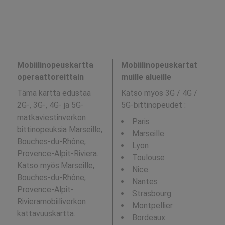
Mobiilinopeuskartta
Mobiilinopeuskartat
operaattoreittain
muille alueille
Tämä kartta edustaa
Katso myös 3G / 4G /
2G-, 3G-, 4G- ja 5G-
5G-bittinopeudet
:
matkaviestinverkon
Paris
bittinopeuksia Marseille,
Marseille
Bouches-du-Rhône,
Lyon
Provence-Alpit-Riviera.
Toulouse
Katso myös:Marseille,
Nice
Bouches-du-Rhône,
Nantes
Provence-Alpit-
Strasbourg
Rivieramobiiliverkon
Montpellier
kattavuuskartta.
Bordeaux