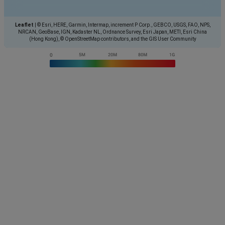
Leaflet
|
© Esri, HERE, Garmin, Intermap, increment P Corp., GEBCO, USGS, FAO, NPS,
NRCAN, GeoBase, IGN, Kadaster NL, Ordnance Survey, Esri Japan, METI, Esri China
(Hong Kong), © OpenStreetMap contributors, and the GIS User Community