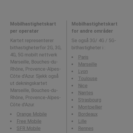
Mobilhastighetskart
Mobilhastighetskart
per operatør
for andre områder
Kartet representerer
Se også 3G/ 4G / 5G-
bithastigheterfor 2G, 3G,
bithastigheter i
:
4G, 5G mobilt nettverk
Paris
Marseille, Bouches-du-
Marseille
Rhône, Provence-Alpes-
Lyon
Côte d'Azur. Sjekk også
Toulouse
ut dekningskartet
Nice
Marseille, Bouches-du-
Nantes
Rhône, Provence-Alpes-
Strasbourg
Côte d'Azur.
Montpellier
Orange Mobile
Bordeaux
Free Mobile
Lille
SFR Mobile
Rennes