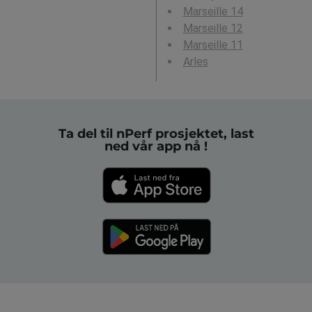
Marseille 14
Marseille 12
Marseille 11
Arles
Ta del til nPerf prosjektet, last
ned vår app nå !