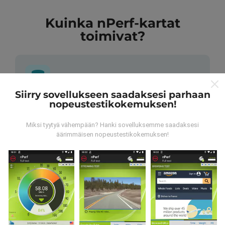
Kuinka nPerf-kartat
toimivat?
Siirry sovellukseen saadaksesi parhaan
nopeustestikokemuksen!
Mistä tiedot ovat peräisin?
Miksi tyytyä vähempään? Hanki sovelluksemme saadaksesi
Tiedot kerätään nPerf-sovelluksen käyttäjien
äärimmäisen nopeustestikokemuksen!
suorittamista testeistä. Nämä ovat testejä, jotka
suoritetaan todellisissa olosuhteissa suoraan
kentällä. Jos haluat myös osallistua, sinun tarvitsee
vain ladata nPerf-sovellus älypuhelimeesi.
Mitä
enemmän tietoa on, sitä kattavammat kartat ovat!