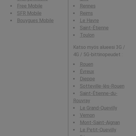
Free Mobile
Rennes
SFR Mobile
Reims
Bouygues Mobile
Le Havre
Saint-Étienne
Toulon
Katso myös alueesi 3G /
4G / 5G-bittinopeudet :
Rouen
Évreux
Dieppe
Sotteville-lès-Rouen
Saint-Étienne-du-
Rouvray
Le Grand-Quevilly
Vernon
Mont-Saint-Aignan
Le Petit-Quevilly