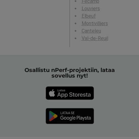
Fécamp
Louviers
Elbeuf
Montivilliers
Canteleu
Val-de-Reuil
Osallistu nPerf-projektiin, lataa
sovellus nyt!