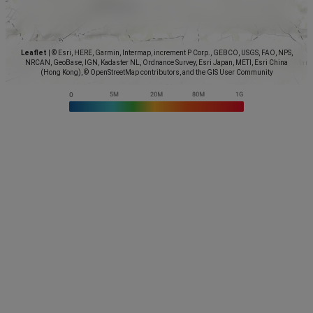
Leaflet
|
© Esri, HERE, Garmin, Intermap, increment P Corp., GEBCO, USGS, FAO, NPS,
NRCAN, GeoBase, IGN, Kadaster NL, Ordnance Survey, Esri Japan, METI, Esri China
(Hong Kong), © OpenStreetMap contributors, and the GIS User Community