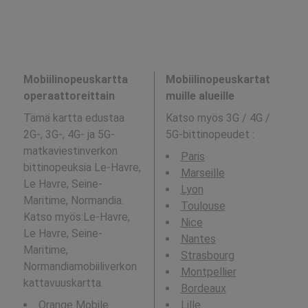
Mobiilinopeuskartta
Mobiilinopeuskartat
operaattoreittain
muille alueille
Tämä kartta edustaa
Katso myös 3G / 4G /
2G-, 3G-, 4G- ja 5G-
5G-bittinopeudet
:
matkaviestinverkon
Paris
bittinopeuksia Le-Havre,
Marseille
Le Havre, Seine-
Lyon
Maritime, Normandia.
Toulouse
Katso myös:Le-Havre,
Nice
Le Havre, Seine-
Nantes
Maritime,
Strasbourg
Normandiamobiiliverkon
Montpellier
kattavuuskartta.
Bordeaux
Orange Mobile
Lille