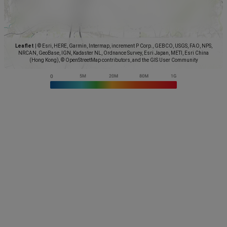
Leaflet
|
© Esri, HERE, Garmin, Intermap, increment P Corp., GEBCO, USGS, FAO, NPS,
NRCAN, GeoBase, IGN, Kadaster NL, Ordnance Survey, Esri Japan, METI, Esri China
(Hong Kong), © OpenStreetMap contributors, and the GIS User Community