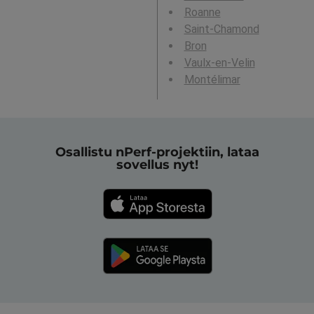
Roanne
Saint-Chamond
Bron
Vaulx-en-Velin
Montélimar
Osallistu nPerf-projektiin, lataa
sovellus nyt!