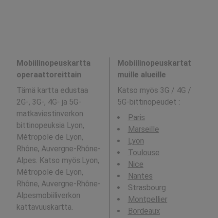
Mobiilinopeuskartta
Mobiilinopeuskartat
operaattoreittain
muille alueille
Tämä kartta edustaa
Katso myös 3G / 4G /
2G-, 3G-, 4G- ja 5G-
5G-bittinopeudet
:
matkaviestinverkon
Paris
bittinopeuksia Lyon,
Marseille
Métropole de Lyon,
Lyon
Rhône, Auvergne-Rhône-
Toulouse
Alpes. Katso myös:Lyon,
Nice
Métropole de Lyon,
Nantes
Rhône, Auvergne-Rhône-
Strasbourg
Alpesmobiiliverkon
Montpellier
kattavuuskartta.
Bordeaux