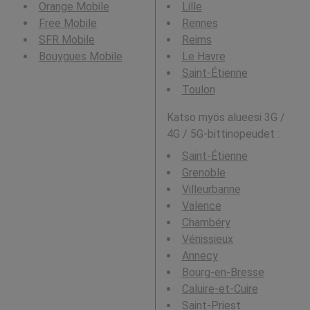
Orange Mobile
Lille
Free Mobile
Rennes
SFR Mobile
Reims
Bouygues Mobile
Le Havre
Saint-Étienne
Toulon
Katso myös alueesi 3G /
4G / 5G-bittinopeudet :
Saint-Étienne
Grenoble
Villeurbanne
Valence
Chambéry
Vénissieux
Annecy
Bourg-en-Bresse
Caluire-et-Cuire
Saint-Priest