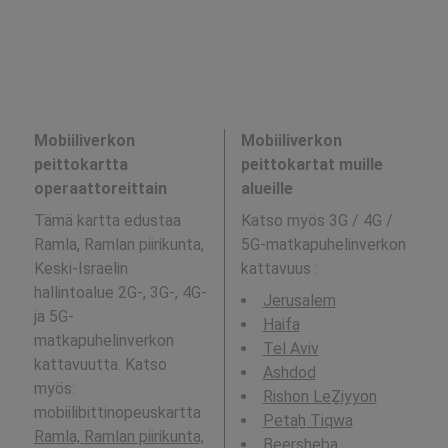
Mobiiliverkon
Mobiiliverkon
peittokartta
peittokartat muille
operaattoreittain
alueille
Tämä kartta edustaa
Katso myös 3G / 4G /
Ramla, Ramlan piirikunta,
5G-matkapuhelinverkon
Keski-Israelin
kattavuus
:
hallintoalue 2G-, 3G-, 4G-
Jerusalem
ja 5G-
Haifa
matkapuhelinverkon
Tel Aviv
kattavuutta. Katso
Ashdod
myös:
Rishon LeẔiyyon
mobiilibittinopeuskartta
Petaẖ Tiqwa
Ramla, Ramlan piirikunta,
Beersheba