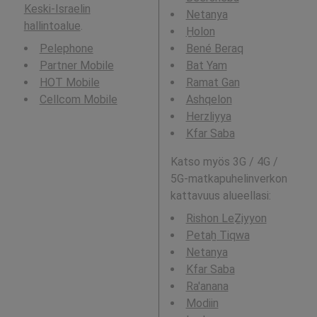
Keski-Israelin
Netanya
hallintoalue
.
H̱olon
Pelephone
Bené Beraq
Partner Mobile
Bat Yam
HOT Mobile
Ramat Gan
Cellcom Mobile
Ashqelon
Herzliyya
Kfar Saba
Katso myös 3G / 4G /
5G-matkapuhelinverkon
kattavuus alueellasi:
Rishon LeẔiyyon
Petaẖ Tiqwa
Netanya
Kfar Saba
Ra'anana
Modiin