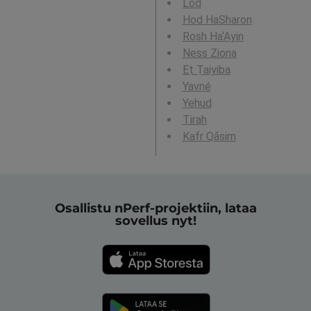
Lod
Hod HaSharon
Rosh Ha‘Ayin
Ness Ziona
Eṭ Ṭaiyiba
Yavné
Yehud
Tirah
Kafr Qāsim
Osallistu nPerf-projektiin, lataa
sovellus nyt!