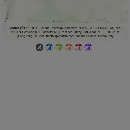
Leaflet
|
© Esri, HERE, Garmin, Intermap, increment P Corp., GEBCO, USGS, FAO, NPS,
NRCAN, GeoBase, IGN, Kadaster NL, Ordnance Survey, Esri Japan, METI, Esri China
(Hong Kong), © OpenStreetMap contributors, and the GIS User Community