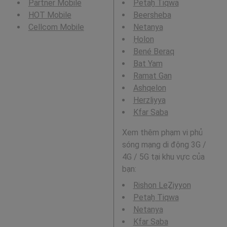
Partner Mobile
Petaẖ Tiqwa
HOT Mobile
Beersheba
Cellcom Mobile
Netanya
H̱olon
Bené Beraq
Bat Yam
Ramat Gan
Ashqelon
Herzliyya
Kfar Saba
Xem thêm phạm vi phủ
sóng mạng di động 3G /
4G / 5G tại khu vực của
bạn:
Rishon LeẔiyyon
Petaẖ Tiqwa
Netanya
Kfar Saba