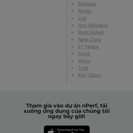
Ra'anana
Modiin
Lod
Hod HaSharon
Rosh Ha‘Ayin
Ness Ziona
Eṭ Ṭaiyiba
Yavné
Yehud
Tirah
Kafr Qāsim
Tham gia vào dự án nPerf, tải
xuống ứng dụng của chúng tôi
ngay bây giờ!