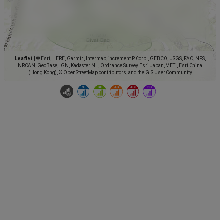
Leaflet
|
© Esri, HERE, Garmin, Intermap, increment P Corp., GEBCO, USGS, FAO, NPS,
NRCAN, GeoBase, IGN, Kadaster NL, Ordnance Survey, Esri Japan, METI, Esri China
(Hong Kong), © OpenStreetMap contributors, and the GIS User Community