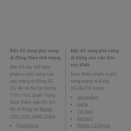
Bản đồ vùng phủ sóng
Bản đồ vùng phủ sóng
di động theo nhà mạng
di động cho các khu
vực khác
Bản đồ này thể hiện
phạm vi phủ sóng của
Xem thêm phạm vi phủ
các mạng di động 2G,
sóng mạng di động
3G, 4G và 5G tại Ramla,
3G/4G/5G trong
:
נפת רמלה, Quận Trung .
Jerusalem
Xem thêm: bản đồ tốc
Haifa
độ di động tại
Ramla,
Tel Aviv
נפת רמלה, Quận Trung
.
Ashdod
Pelephone
Rishon LeẔiyyon